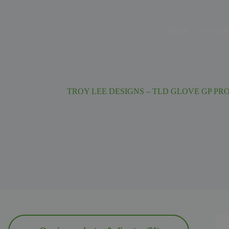
Ga
naar
de
Home
Over on
inhoud
TROY LEE DESIGNS – TLD GLOVE GP PR