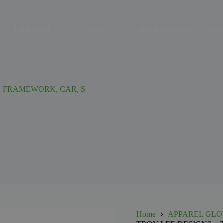
s
Onderhoud
Shop
Motor Occasions
Aanh
O FRAMEWORK, CAR, S
Home
APPAREL GLO