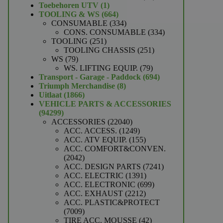
1
producten
Toebehoren UTV
1
product
664
TOOLING & WS
664
producten
334
CONSUMABLE
334
producten
334
CONS. CONSUMABLE
334
251
producten
TOOLING
251
producten
251
TOOLING CHASSIS
251
79
producten
WS
79
producten
79
WS. LIFTING EQUIP.
79
producten
694
Transport - Garage - Paddock
694
8
producten
Triumph Merchandise
8
1866
producten
Uitlaat
1866
producten
VEHICLE PARTS & ACCESSORIES
94299
94299
producten
22040
ACCESSORIES
22040
producten
1249
ACC. ACCESS.
1249
producten
155
ACC. ATV EQUIP.
155
producten
ACC. COMFORT&CONVEN.
2042
2042
producten
7241
ACC. DESIGN PARTS
7241
1391
producten
ACC. ELECTRIC
1391
producten
699
ACC. ELECTRONIC
699
2212
producten
ACC. EXHAUST
2212
producten
ACC. PLASTIC&PROTECT
7009
7009
producten
42
TIRE ACC. MOUSSE
42