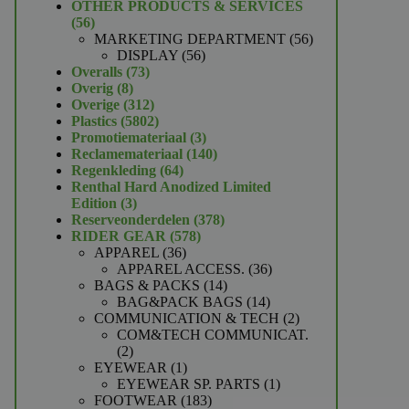
product
OTHER PRODUCTS & SERVICES
56
56
producten
56
MARKETING DEPARTMENT
56
56
producten
DISPLAY
56
73
producten
Overalls
73
8
producten
Overig
8
producten
312
Overige
312
producten
5802
Plastics
5802
producten
3
Promotiemateriaal
3
producten
140
Reclamemateriaal
140
64
producten
Regenkleding
64
producten
Renthal Hard Anodized Limited
3
Edition
3
producten
378
Reserveonderdelen
378
578
producten
RIDER GEAR
578
36
producten
APPAREL
36
producten
36
APPAREL ACCESS.
36
14
producten
BAGS & PACKS
14
producten
14
BAG&PACK BAGS
14
producten
2
COMMUNICATION & TECH
2
producten
COM&TECH COMMUNICAT.
2
2
producten
1
EYEWEAR
1
product
1
EYEWEAR SP. PARTS
1
183
product
FOOTWEAR
183