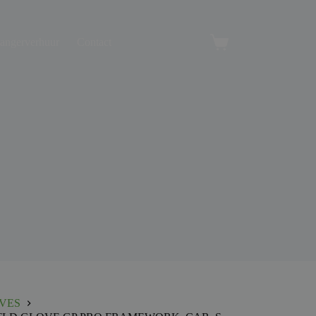
angerverhuur
Contact
Winkelwagen
VES