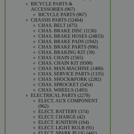
producten
BICYCLE PARTS &
967
ACCESSORIES
967
producten
967
BICYCLE PARTS
967
52464
producten
CHASSIS PARTS
52464
475
producten
CHAS. BELT
475
producten
1136
CHAS. BRAKE DISC
1136
producten
24833
CHAS. BRAKE HOSES
24833
1942
producten
CHAS. BRAKE PADS
1942
producten
996
CHAS. BRAKE PARTS
996
39
producten
CHAS. BRAKING KIT
39
1565
producten
CHAS. CHAIN
1565
producten
9508
CHAS. CHAIN KIT
9508
producten
1406
CHAS. MAN-MACHINE
1406
producten
1335
CHAS. SERVICE PARTS
1335
2282
producten
CHAS. SHOCK&FORK
2282
5454
producten
CHAS. SPROCKET
5454
1493
producten
CHAS. WHEELS
1493
producten
2278
ELECTRICAL PARTS
2278
producten
ELECT. AUX COMPONENT
962
962
producten
374
ELECT. BATTERY
374
42
producten
ELECT. CHARGE
42
producten
164
ELECT. IGNITION
164
producten
91
ELECT. LIGHT BULB
91
producten
441
ELECT. SPARK PLUG
441