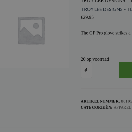
TROY LEE DESIGNS –
TROY LEE DESIGNS – 
€
29.95
The GP Pro glove strikes a 
20 op voorraad
TROY
LEE
DESIGNS
-
TLD
GLOVE
GP
PRO
ARTIKELNUMMER:
8010
FRAMEWORK,
CATEGORIEËN:
APPAREL
CAR,
S
aantal