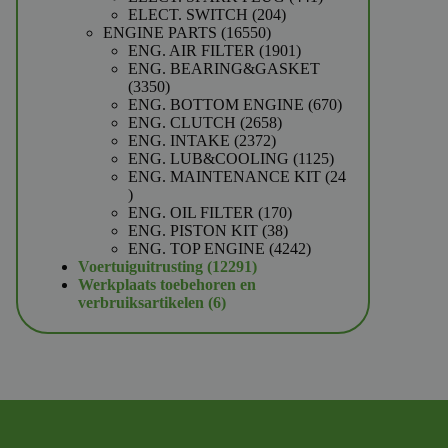
204
producten
ELECT. SWITCH
204
16550
producten
ENGINE PARTS
16550
producten
1901
ENG. AIR FILTER
1901
producten
ENG. BEARING&GASKET
3350
3350
producten
670
ENG. BOTTOM ENGINE
670
2658
producten
ENG. CLUTCH
2658
2372
producten
ENG. INTAKE
2372
producten
1125
ENG. LUB&COOLING
1125
producten
ENG. MAINTENANCE KIT
24
24
producten
170
ENG. OIL FILTER
170
38
producten
ENG. PISTON KIT
38
producten
4242
ENG. TOP ENGINE
4242
12291
producten
Voertuiguitrusting
12291
producten
Werkplaats toebehoren en
6
verbruiksartikelen
6
producten