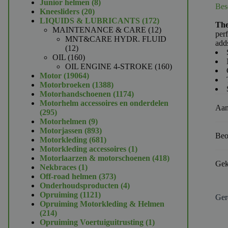
product
8
Junior helmen
8
Bes
20
producten
Kneesliders
20
producten
172
LIQUIDS & LUBRICANTS
172
The
producten
12
MAINTENANCE & CARE
12
per
producten
MNT&CARE HYDR. FLUID
adds
12
12
producten
160
OIL
160
producten
160
OIL ENGINE 4-STROKE
160
19064
producten
Motor
19064
producten
1388
Motorbroeken
1388
producten
1174
Motorhandschoenen
1174
producten
Motorhelm accessoires en onderdelen
Aan
295
295
producten
9
Motorhelmen
9
producten
893
Motorjassen
893
Beo
producten
681
Motorkleding
681
producten
1
Motorkleding accessoires
1
product
418
Motorlaarzen & motorschoenen
418
Gek
1
producten
Nekbraces
1
product
373
Off-road helmen
373
producten
4
Onderhoudsproducten
4
1121
producten
Opruiming
1121
Ger
producten
Opruiming Motorkleding & Helmen
214
214
producten
1
Opruiming Voertuiguitrusting
1