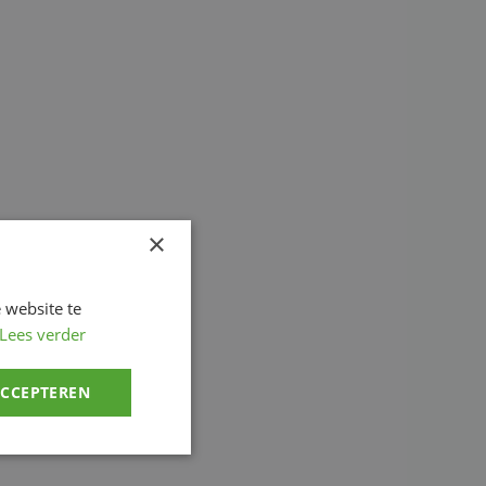
×
 website te
Lees verder
ACCEPTEREN