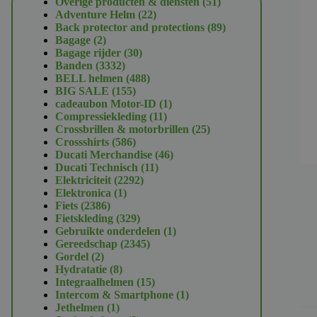
51
Overige producten & diensten
51
22
producten
Adventure Helm
22
producten
89
Back protector and protections
89
2
producten
Bagage
2
producten
30
Bagage rijder
30
3332
producten
Banden
3332
producten
488
BELL helmen
488
155
producten
BIG SALE
155
producten
1
cadeaubon Motor-ID
1
11
product
Compressiekleding
11
producten
25
Crossbrillen & motorbrillen
25
586
producten
Crossshirts
586
producten
46
Ducati Merchandise
46
11
producten
Ducati Technisch
11
2292
producten
Elektriciteit
2292
1
producten
Elektronica
1
2386
product
Fiets
2386
producten
329
Fietskleding
329
producten
1
Gebruikte onderdelen
1
2345
product
Gereedschap
2345
2
producten
Gordel
2
producten
8
Hydratatie
8
producten
15
Integraalhelmen
15
producten
1
Intercom & Smartphone
1
1
product
Jethelmen
1