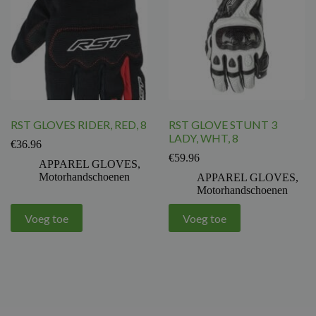
RST GLOVES RIDER, RED, 8
RST GLOVE STUNT 3
LADY, WHT, 8
€
36.96
€
59.96
APPAREL GLOVES
,
Motorhandschoenen
APPAREL GLOVES
,
Motorhandschoenen
Voeg toe
Voeg toe