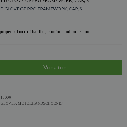
 TLD GLOVE GP PRO FRAMEWORK, CAR, S
TLD GLOVE GP PRO FRAMEWORK, CAR, S
proper balance of bar feel, comfort, and protection.
Voeg toe
540006
 GLOVES
,
MOTORHANDSCHOENEN