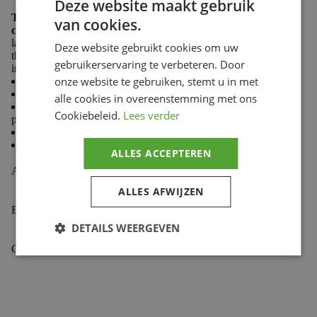
Deze website maakt gebruik
The GP Pro glove strikes a proper balance of bar feel,
van cookies.
comfort, and protection.
The single-layer palm features
laser perforation for ventilation. The index finger and
Deze website gebruikt cookies om uw
thumb panels are touchscreen-compatible while a TPR
gebruikerservaring te verbeteren. Door
index finger adds protection from roost.
onze website te gebruiken, stemt u in met
Single layer palm with mapped laser hole perforation
Neoprene cuff provides added comfort and secure fit
alle cookies in overeenstemming met ons
Conductive index finger and thumb fingertip panels
Cookiebeleid.
Lees verder
provide touchscreen compatibility
TPR index finger for protection
Silicone printed fingertips for improved lever grip
ALLES ACCEPTEREN
Aanvullende informatie
ALLES AFWIJZEN
Beoordelingen (0)
DETAILS WEERGEVEN
Gekoppelde Motoren