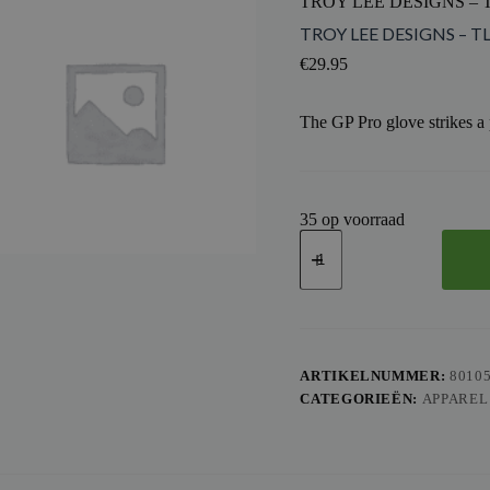
TROY LEE DESIGNS –
TROY LEE DESIGNS – 
€
29.95
The GP Pro glove strikes a 
35 op voorraad
TROY
LEE
DESIGNS
-
TLD
GLOVE
GP
PRO
ARTIKELNUMMER:
8010
FRAMEWORK,
CATEGORIEËN:
APPAREL
BLK,
L
aantal