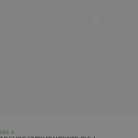
angerverhuur
Contact
Winkelwagen
VES