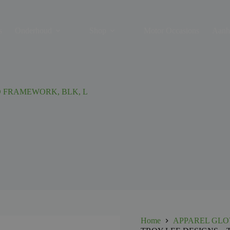
s
Onderhoud
Shop
Motor Occasions
Aanh
O FRAMEWORK, BLK, L
Home
APPAREL GLO