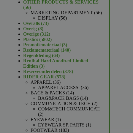
product
OTHER PRODUCTS & SERVICES
56
56
producten
56
MARKETING DEPARTMENT
56
56
producten
DISPLAY
56
73
producten
Overalls
73
8
producten
Overig
8
producten
312
Overige
312
producten
5802
Plastics
5802
producten
3
Promotiemateriaal
3
producten
140
Reclamemateriaal
140
64
producten
Regenkleding
64
producten
Renthal Hard Anodized Limited
3
Edition
3
producten
378
Reserveonderdelen
378
578
producten
RIDER GEAR
578
36
producten
APPAREL
36
producten
36
APPAREL ACCESS.
36
14
producten
BAGS & PACKS
14
producten
14
BAG&PACK BAGS
14
producten
2
COMMUNICATION & TECH
2
producten
COM&TECH COMMUNICAT.
2
2
producten
1
EYEWEAR
1
product
1
EYEWEAR SP. PARTS
1
183
product
FOOTWEAR
183