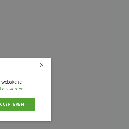
×
 website te
Lees verder
ACCEPTEREN