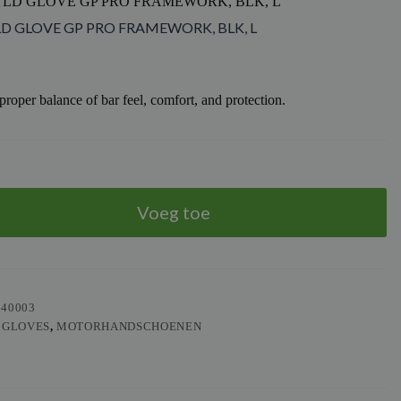
 TLD GLOVE GP PRO FRAMEWORK, BLK, L
TLD GLOVE GP PRO FRAMEWORK, BLK, L
proper balance of bar feel, comfort, and protection.
Voeg toe
540003
 GLOVES
,
MOTORHANDSCHOENEN