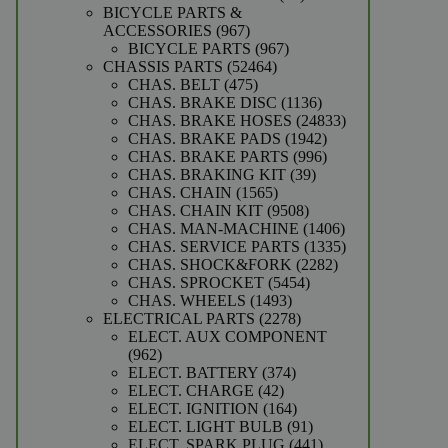
producten
BICYCLE PARTS &
967
ACCESSORIES
967
producten
967
BICYCLE PARTS
967
52464
producten
CHASSIS PARTS
52464
475
producten
CHAS. BELT
475
producten
1136
CHAS. BRAKE DISC
1136
producten
24833
CHAS. BRAKE HOSES
24833
1942
producten
CHAS. BRAKE PADS
1942
producten
996
CHAS. BRAKE PARTS
996
39
producten
CHAS. BRAKING KIT
39
1565
producten
CHAS. CHAIN
1565
producten
9508
CHAS. CHAIN KIT
9508
producten
1406
CHAS. MAN-MACHINE
1406
producten
1335
CHAS. SERVICE PARTS
1335
2282
producten
CHAS. SHOCK&FORK
2282
5454
producten
CHAS. SPROCKET
5454
1493
producten
CHAS. WHEELS
1493
producten
2278
ELECTRICAL PARTS
2278
producten
ELECT. AUX COMPONENT
962
962
producten
374
ELECT. BATTERY
374
42
producten
ELECT. CHARGE
42
producten
164
ELECT. IGNITION
164
producten
91
ELECT. LIGHT BULB
91
producten
441
ELECT. SPARK PLUG
441