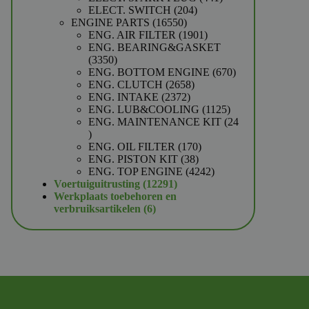
204
producten
ELECT. SWITCH
204
16550
producten
ENGINE PARTS
16550
producten
1901
ENG. AIR FILTER
1901
producten
ENG. BEARING&GASKET
3350
3350
producten
670
ENG. BOTTOM ENGINE
670
2658
producten
ENG. CLUTCH
2658
2372
producten
ENG. INTAKE
2372
producten
1125
ENG. LUB&COOLING
1125
producten
ENG. MAINTENANCE KIT
24
24
producten
170
ENG. OIL FILTER
170
38
producten
ENG. PISTON KIT
38
producten
4242
ENG. TOP ENGINE
4242
12291
producten
Voertuiguitrusting
12291
producten
Werkplaats toebehoren en
6
verbruiksartikelen
6
producten