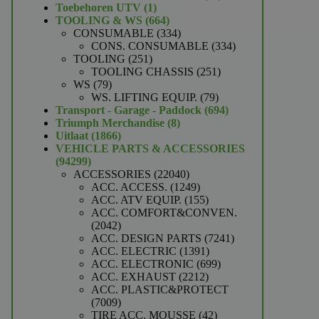
1
producten
Toebehoren UTV
1
product
664
TOOLING & WS
664
producten
334
CONSUMABLE
334
producten
334
CONS. CONSUMABLE
334
251
producten
TOOLING
251
producten
251
TOOLING CHASSIS
251
79
producten
WS
79
producten
79
WS. LIFTING EQUIP.
79
producten
694
Transport - Garage - Paddock
694
8
producten
Triumph Merchandise
8
1866
producten
Uitlaat
1866
producten
VEHICLE PARTS & ACCESSORIES
94299
94299
producten
22040
ACCESSORIES
22040
producten
1249
ACC. ACCESS.
1249
producten
155
ACC. ATV EQUIP.
155
producten
ACC. COMFORT&CONVEN.
2042
2042
producten
7241
ACC. DESIGN PARTS
7241
1391
producten
ACC. ELECTRIC
1391
producten
699
ACC. ELECTRONIC
699
2212
producten
ACC. EXHAUST
2212
producten
ACC. PLASTIC&PROTECT
7009
7009
producten
42
TIRE ACC. MOUSSE
42