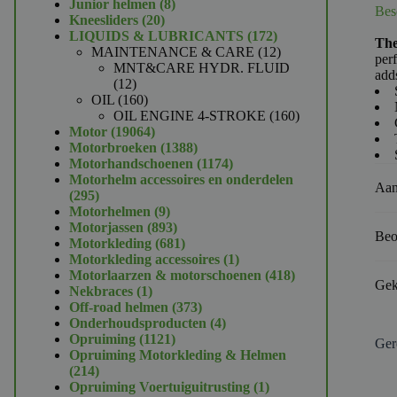
product
8
Junior helmen
8
Bes
20
producten
Kneesliders
20
producten
172
LIQUIDS & LUBRICANTS
172
The
producten
12
MAINTENANCE & CARE
12
per
producten
MNT&CARE HYDR. FLUID
adds
12
12
producten
160
OIL
160
producten
160
OIL ENGINE 4-STROKE
160
19064
producten
Motor
19064
producten
1388
Motorbroeken
1388
producten
1174
Motorhandschoenen
1174
producten
Motorhelm accessoires en onderdelen
Aan
295
295
producten
9
Motorhelmen
9
producten
893
Motorjassen
893
Beo
producten
681
Motorkleding
681
producten
1
Motorkleding accessoires
1
product
418
Motorlaarzen & motorschoenen
418
Gek
1
producten
Nekbraces
1
product
373
Off-road helmen
373
producten
4
Onderhoudsproducten
4
1121
producten
Opruiming
1121
Ger
producten
Opruiming Motorkleding & Helmen
214
214
producten
1
Opruiming Voertuiguitrusting
1