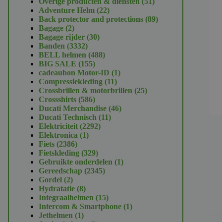
51
Overige producten & diensten
51
22
producten
Adventure Helm
22
producten
89
Back protector and protections
89
2
producten
Bagage
2
producten
30
Bagage rijder
30
3332
producten
Banden
3332
producten
488
BELL helmen
488
155
producten
BIG SALE
155
producten
1
cadeaubon Motor-ID
1
11
product
Compressiekleding
11
producten
25
Crossbrillen & motorbrillen
25
586
producten
Crossshirts
586
producten
46
Ducati Merchandise
46
11
producten
Ducati Technisch
11
2292
producten
Elektriciteit
2292
1
producten
Elektronica
1
2386
product
Fiets
2386
producten
329
Fietskleding
329
producten
1
Gebruikte onderdelen
1
2345
product
Gereedschap
2345
2
producten
Gordel
2
producten
8
Hydratatie
8
producten
15
Integraalhelmen
15
producten
1
Intercom & Smartphone
1
1
product
Jethelmen
1