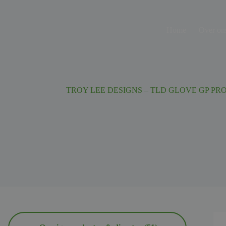
Ga
naar
de
Home
Over on
inhoud
TROY LEE DESIGNS – TLD GLOVE GP PR