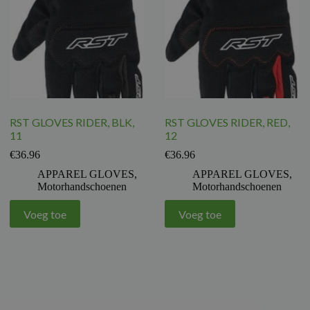
RST GLOVES RIDER, BLK,
RST GLOVES RIDER, RED,
11
12
€
36.96
€
36.96
APPAREL GLOVES
,
APPAREL GLOVES
,
Motorhandschoenen
Motorhandschoenen
Voeg toe
Voeg toe