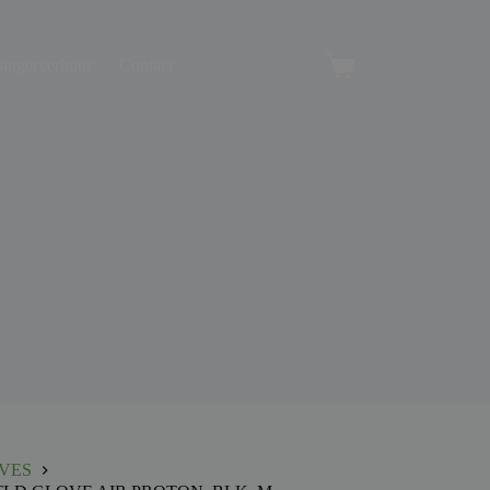
angerverhuur
Contact
Winkelwagen
VES