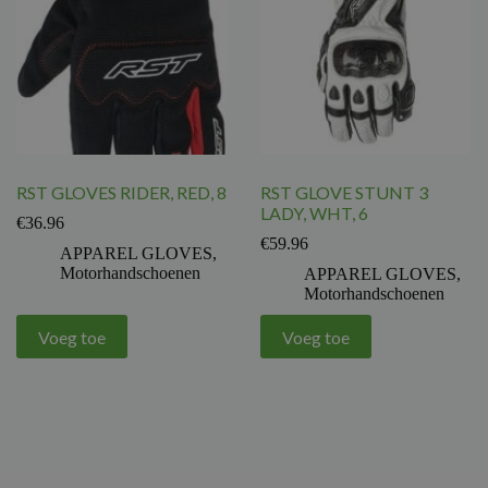
RST GLOVES RIDER, RED, 8
RST GLOVE STUNT 3
LADY, WHT, 6
€
36.96
€
59.96
APPAREL GLOVES
,
Motorhandschoenen
APPAREL GLOVES
,
Motorhandschoenen
Voeg toe
Voeg toe