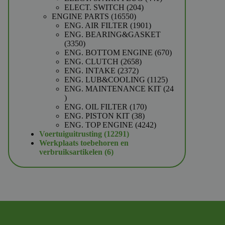
204
producten
ELECT. SWITCH
204
16550
producten
ENGINE PARTS
16550
producten
1901
ENG. AIR FILTER
1901
producten
ENG. BEARING&GASKET
3350
3350
producten
670
ENG. BOTTOM ENGINE
670
2658
producten
ENG. CLUTCH
2658
2372
producten
ENG. INTAKE
2372
producten
1125
ENG. LUB&COOLING
1125
producten
ENG. MAINTENANCE KIT
24
24
producten
170
ENG. OIL FILTER
170
38
producten
ENG. PISTON KIT
38
producten
4242
ENG. TOP ENGINE
4242
12291
producten
Voertuiguitrusting
12291
producten
Werkplaats toebehoren en
6
verbruiksartikelen
6
producten