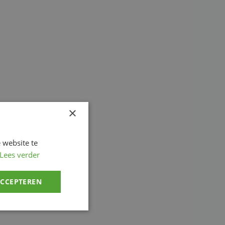
×
 website te
Lees verder
ACCEPTEREN