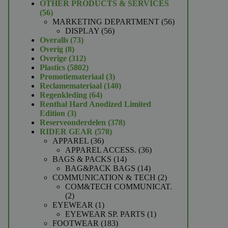
product
OTHER PRODUCTS & SERVICES
56
56
producten
56
MARKETING DEPARTMENT
56
56
producten
DISPLAY
56
73
producten
Overalls
73
8
producten
Overig
8
producten
312
Overige
312
producten
5802
Plastics
5802
producten
3
Promotiemateriaal
3
producten
140
Reclamemateriaal
140
64
producten
Regenkleding
64
producten
Renthal Hard Anodized Limited
3
Edition
3
producten
378
Reserveonderdelen
378
578
producten
RIDER GEAR
578
36
producten
APPAREL
36
producten
36
APPAREL ACCESS.
36
14
producten
BAGS & PACKS
14
producten
14
BAG&PACK BAGS
14
producten
2
COMMUNICATION & TECH
2
producten
COM&TECH COMMUNICAT.
2
2
producten
1
EYEWEAR
1
product
1
EYEWEAR SP. PARTS
1
183
product
FOOTWEAR
183