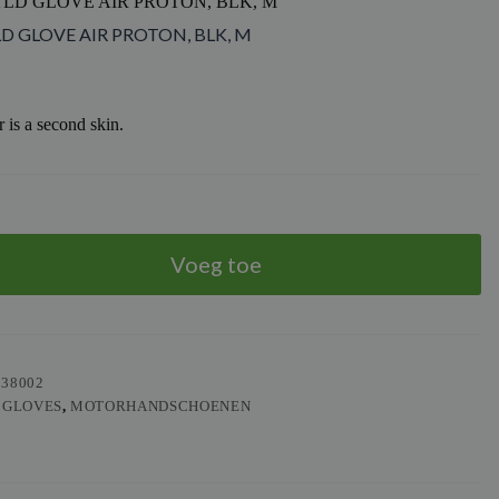
TLD GLOVE AIR PROTON, BLK, M
LD GLOVE AIR PROTON, BLK, M
 is a second skin.
Voeg toe
538002
 GLOVES
,
MOTORHANDSCHOENEN