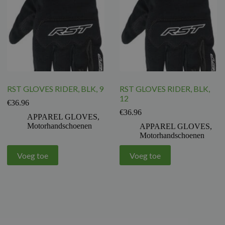
RST GLOVES RIDER, BLK, 9
RST GLOVES RIDER, BLK,
12
€
36.96
€
36.96
APPAREL GLOVES
,
Motorhandschoenen
APPAREL GLOVES
,
Motorhandschoenen
Voeg toe
Voeg toe