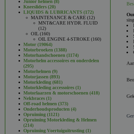
product
8
Junior helmen
8
Bes
20
producten
Kneesliders
20
producten
172
LIQUIDS & LUBRICANTS
172
Our
producten
12
MAINTENANCE & CARE
12
sing
producten
MNT&CARE HYDR. FLUID
12
12
producten
160
OIL
160
producten
160
OIL ENGINE 4-STROKE
160
19064
producten
Motor
19064
producten
1388
Motorbroeken
1388
producten
1174
Motorhandschoenen
1174
producten
Motorhelm accessoires en onderdelen
Aan
295
295
producten
9
Motorhelmen
9
producten
893
Motorjassen
893
Beo
producten
681
Motorkleding
681
producten
1
Motorkleding accessoires
1
product
418
Motorlaarzen & motorschoenen
418
Gek
1
producten
Nekbraces
1
product
373
Off-road helmen
373
producten
4
Onderhoudsproducten
4
1121
producten
Opruiming
1121
Ger
producten
Opruiming Motorkleding & Helmen
214
214
producten
1
Opruiming Voertuiguitrusting
1