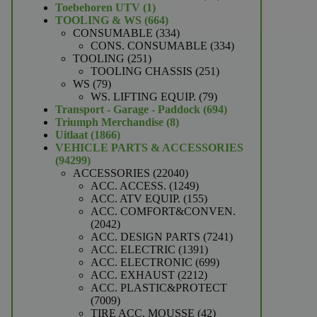
1
producten
Toebehoren UTV
1
product
664
TOOLING & WS
664
producten
334
CONSUMABLE
334
producten
334
CONS. CONSUMABLE
334
251
producten
TOOLING
251
producten
251
TOOLING CHASSIS
251
79
producten
WS
79
producten
79
WS. LIFTING EQUIP.
79
producten
694
Transport - Garage - Paddock
694
8
producten
Triumph Merchandise
8
1866
producten
Uitlaat
1866
producten
VEHICLE PARTS & ACCESSORIES
94299
94299
producten
22040
ACCESSORIES
22040
producten
1249
ACC. ACCESS.
1249
producten
155
ACC. ATV EQUIP.
155
producten
ACC. COMFORT&CONVEN.
2042
2042
producten
7241
ACC. DESIGN PARTS
7241
1391
producten
ACC. ELECTRIC
1391
producten
699
ACC. ELECTRONIC
699
2212
producten
ACC. EXHAUST
2212
producten
ACC. PLASTIC&PROTECT
7009
7009
producten
42
TIRE ACC. MOUSSE
42