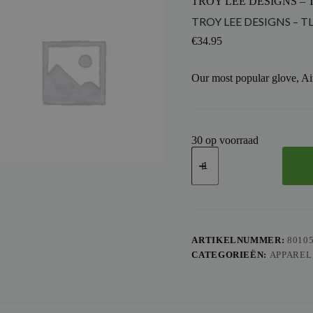
TROY LEE DESIGNS – 
TROY LEE DESIGNS – T
€
34.95
Our most popular glove, Air
30 op voorraad
TROY
LEE
DESIGNS
-
TLD
GLOVE
AIR
PROTON,
ARTIKELNUMMER:
8010
BLK,
CATEGORIEËN:
APPAREL
M
aantal