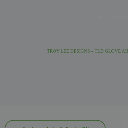
Ga
naar
de
Home
Over on
inhoud
TROY LEE DESIGNS – TLD GLOVE AI