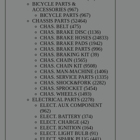
producten
BICYCLE PARTS &
967
ACCESSORIES
967
producten
967
BICYCLE PARTS
967
52464
producten
CHASSIS PARTS
52464
475
producten
CHAS. BELT
475
producten
1136
CHAS. BRAKE DISC
1136
producten
24833
CHAS. BRAKE HOSES
24833
1942
producten
CHAS. BRAKE PADS
1942
producten
996
CHAS. BRAKE PARTS
996
39
producten
CHAS. BRAKING KIT
39
1565
producten
CHAS. CHAIN
1565
producten
9508
CHAS. CHAIN KIT
9508
producten
1406
CHAS. MAN-MACHINE
1406
producten
1335
CHAS. SERVICE PARTS
1335
2282
producten
CHAS. SHOCK&FORK
2282
5454
producten
CHAS. SPROCKET
5454
1493
producten
CHAS. WHEELS
1493
producten
2278
ELECTRICAL PARTS
2278
producten
ELECT. AUX COMPONENT
962
962
producten
374
ELECT. BATTERY
374
42
producten
ELECT. CHARGE
42
producten
164
ELECT. IGNITION
164
producten
91
ELECT. LIGHT BULB
91
producten
441
ELECT. SPARK PLUG
441