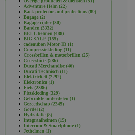
51
Overige producten & diensten
51
22
producten
Adventure Helm
22
producten
89
Back protector and protections
89
2
producten
Bagage
2
producten
30
Bagage rijder
30
3332
producten
Banden
3332
producten
488
BELL helmen
488
155
producten
BIG SALE
155
producten
1
cadeaubon Motor-ID
1
11
product
Compressiekleding
11
producten
25
Crossbrillen & motorbrillen
25
586
producten
Crossshirts
586
producten
46
Ducati Merchandise
46
11
producten
Ducati Technisch
11
2292
producten
Elektriciteit
2292
1
producten
Elektronica
1
2386
product
Fiets
2386
producten
329
Fietskleding
329
producten
1
Gebruikte onderdelen
1
2345
product
Gereedschap
2345
2
producten
Gordel
2
producten
8
Hydratatie
8
producten
15
Integraalhelmen
15
producten
1
Intercom & Smartphone
1
1
product
Jethelmen
1