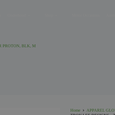
s
Onderhoud
Shop
Motor Occasions
Aanh
R PROTON, BLK, M
Home
APPAREL GLO