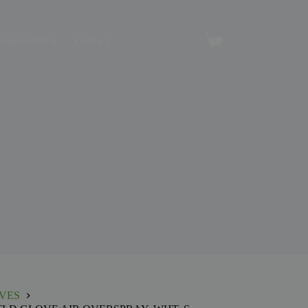
angerverhuur
Contact
Winkelwagen
VES