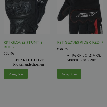
RST GLOVES STUNT 3,
RST GLOVES RIDER, RED, 9
BLK, 7
€
36.96
€
59.96
APPAREL GLOVES
,
Motorhandschoenen
APPAREL GLOVES
,
Motorhandschoenen
Voeg toe
Voeg toe