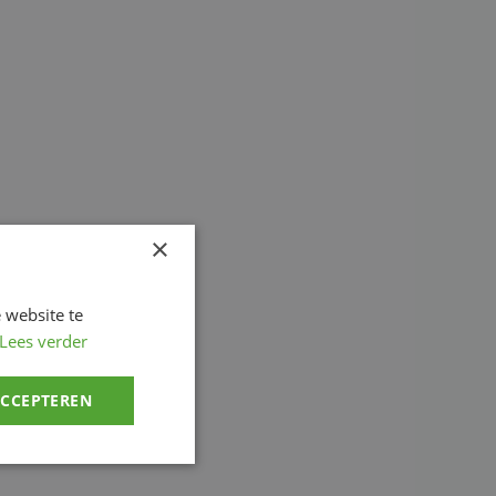
×
 website te
Lees verder
ACCEPTEREN