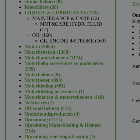
product
8
Junior helmen
8
Bes
20
producten
Kneesliders
20
producten
172
LIQUIDS & LUBRICANTS
172
Our
producten
12
MAINTENANCE & CARE
12
sing
producten
MNT&CARE HYDR. FLUID
12
12
producten
160
OIL
160
producten
160
OIL ENGINE 4-STROKE
160
19064
producten
Motor
19064
producten
1388
Motorbroeken
1388
producten
1174
Motorhandschoenen
1174
producten
Motorhelm accessoires en onderdelen
Aan
295
295
producten
9
Motorhelmen
9
producten
893
Motorjassen
893
Beo
producten
681
Motorkleding
681
producten
1
Motorkleding accessoires
1
product
418
Motorlaarzen & motorschoenen
418
Gek
1
producten
Nekbraces
1
product
373
Off-road helmen
373
producten
4
Onderhoudsproducten
4
1121
producten
Opruiming
1121
Ger
producten
Opruiming Motorkleding & Helmen
214
214
producten
1
Opruiming Voertuiguitrusting
1