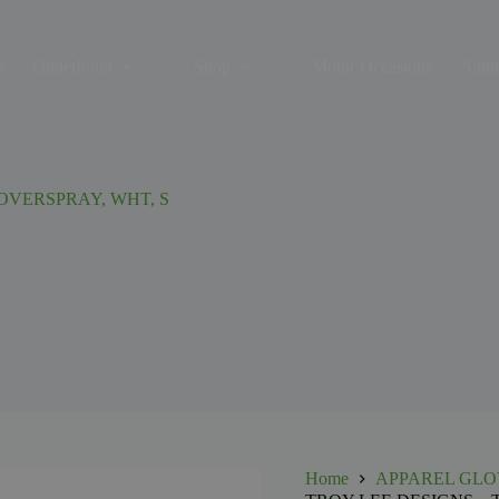
s
Onderhoud
Shop
Motor Occasions
Aanh
OVERSPRAY, WHT, S
Home
APPAREL GLO