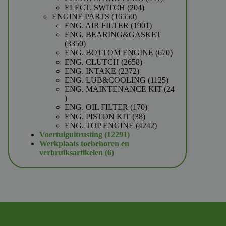
204
producten
ELECT. SWITCH
204
16550
producten
ENGINE PARTS
16550
producten
1901
ENG. AIR FILTER
1901
producten
ENG. BEARING&GASKET
3350
3350
producten
670
ENG. BOTTOM ENGINE
670
2658
producten
ENG. CLUTCH
2658
2372
producten
ENG. INTAKE
2372
producten
1125
ENG. LUB&COOLING
1125
producten
ENG. MAINTENANCE KIT
24
24
producten
170
ENG. OIL FILTER
170
38
producten
ENG. PISTON KIT
38
producten
4242
ENG. TOP ENGINE
4242
12291
producten
Voertuiguitrusting
12291
producten
Werkplaats toebehoren en
6
verbruiksartikelen
6
producten