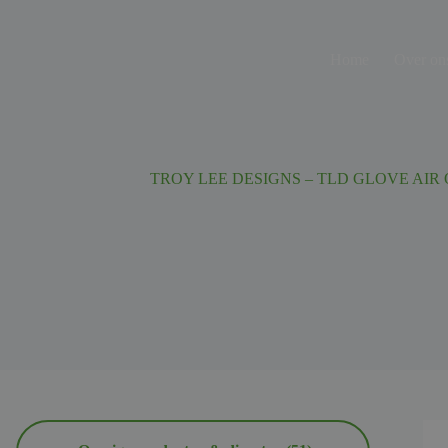
Ga
naar
de
Home
Over on
inhoud
TROY LEE DESIGNS – TLD GLOVE AIR 