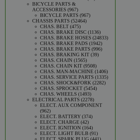
producten
BICYCLE PARTS &
967
ACCESSORIES
967
producten
967
BICYCLE PARTS
967
52464
producten
CHASSIS PARTS
52464
475
producten
CHAS. BELT
475
producten
1136
CHAS. BRAKE DISC
1136
producten
24833
CHAS. BRAKE HOSES
24833
1942
producten
CHAS. BRAKE PADS
1942
producten
996
CHAS. BRAKE PARTS
996
39
producten
CHAS. BRAKING KIT
39
1565
producten
CHAS. CHAIN
1565
producten
9508
CHAS. CHAIN KIT
9508
producten
1406
CHAS. MAN-MACHINE
1406
producten
1335
CHAS. SERVICE PARTS
1335
2282
producten
CHAS. SHOCK&FORK
2282
5454
producten
CHAS. SPROCKET
5454
1493
producten
CHAS. WHEELS
1493
producten
2278
ELECTRICAL PARTS
2278
producten
ELECT. AUX COMPONENT
962
962
producten
374
ELECT. BATTERY
374
42
producten
ELECT. CHARGE
42
producten
164
ELECT. IGNITION
164
producten
91
ELECT. LIGHT BULB
91
producten
441
ELECT. SPARK PLUG
441