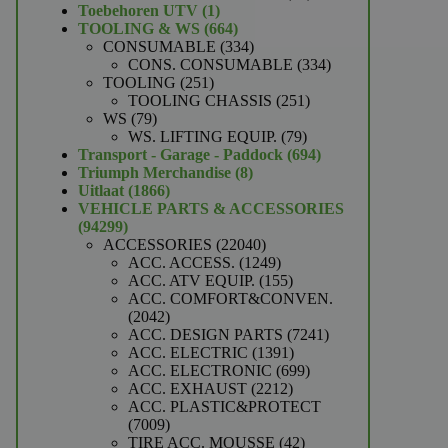
1
producten
Toebehoren UTV
1
product
664
TOOLING & WS
664
producten
334
CONSUMABLE
334
producten
334
CONS. CONSUMABLE
334
251
producten
TOOLING
251
producten
251
TOOLING CHASSIS
251
79
producten
WS
79
producten
79
WS. LIFTING EQUIP.
79
producten
694
Transport - Garage - Paddock
694
8
producten
Triumph Merchandise
8
1866
producten
Uitlaat
1866
producten
VEHICLE PARTS & ACCESSORIES
94299
94299
producten
22040
ACCESSORIES
22040
producten
1249
ACC. ACCESS.
1249
producten
155
ACC. ATV EQUIP.
155
producten
ACC. COMFORT&CONVEN.
2042
2042
producten
7241
ACC. DESIGN PARTS
7241
1391
producten
ACC. ELECTRIC
1391
producten
699
ACC. ELECTRONIC
699
2212
producten
ACC. EXHAUST
2212
producten
ACC. PLASTIC&PROTECT
7009
7009
producten
42
TIRE ACC. MOUSSE
42