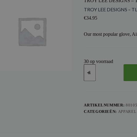
TROY LEE DESIGNS – 
TROY LEE DESIGNS – T
€
34.95
Our most popular glove, Air
30 op voorraad
TROY
LEE
DESIGNS
-
TLD
GLOVE
AIR
OVERSPRAY,
ARTIKELNUMMER:
8010
WHT,
CATEGORIEËN:
APPAREL
S
aantal