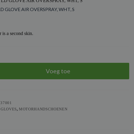
TLD GLOVE AIR OVERSPRAY, WHT, S
LD GLOVE AIR OVERSPRAY, WHT, S
 is a second skin.
Voeg toe
537001
 GLOVES
,
MOTORHANDSCHOENEN