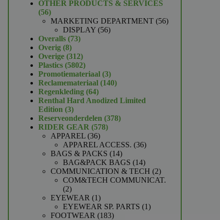
product
OTHER PRODUCTS & SERVICES
56
56
producten
56
MARKETING DEPARTMENT
56
56
producten
DISPLAY
56
73
producten
Overalls
73
8
producten
Overig
8
producten
312
Overige
312
producten
5802
Plastics
5802
producten
3
Promotiemateriaal
3
producten
140
Reclamemateriaal
140
64
producten
Regenkleding
64
producten
Renthal Hard Anodized Limited
3
Edition
3
producten
378
Reserveonderdelen
378
578
producten
RIDER GEAR
578
36
producten
APPAREL
36
producten
36
APPAREL ACCESS.
36
14
producten
BAGS & PACKS
14
producten
14
BAG&PACK BAGS
14
producten
2
COMMUNICATION & TECH
2
producten
COM&TECH COMMUNICAT.
2
2
producten
1
EYEWEAR
1
product
1
EYEWEAR SP. PARTS
1
183
product
FOOTWEAR
183