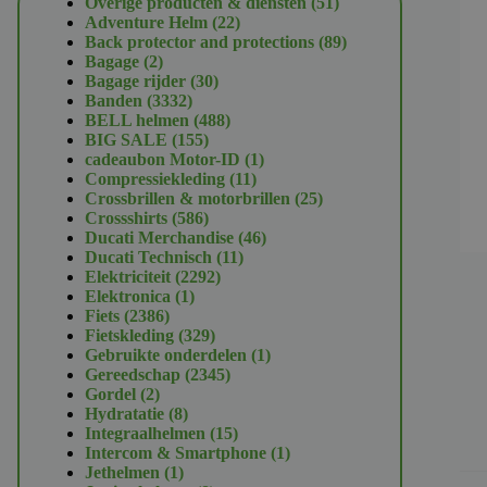
51
Overige producten & diensten
51
22
producten
Adventure Helm
22
producten
89
Back protector and protections
89
2
producten
Bagage
2
producten
30
Bagage rijder
30
3332
producten
Banden
3332
producten
488
BELL helmen
488
155
producten
BIG SALE
155
producten
1
cadeaubon Motor-ID
1
11
product
Compressiekleding
11
producten
25
Crossbrillen & motorbrillen
25
586
producten
Crossshirts
586
producten
46
Ducati Merchandise
46
11
producten
Ducati Technisch
11
2292
producten
Elektriciteit
2292
1
producten
Elektronica
1
2386
product
Fiets
2386
producten
329
Fietskleding
329
producten
1
Gebruikte onderdelen
1
2345
product
Gereedschap
2345
2
producten
Gordel
2
producten
8
Hydratatie
8
producten
15
Integraalhelmen
15
producten
1
Intercom & Smartphone
1
1
product
Jethelmen
1