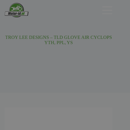
Ga
naar
de
inhoud
TROY LEE DESIGNS – TLD GLOVE AIR CYCLOPS
YTH, PPL, YS