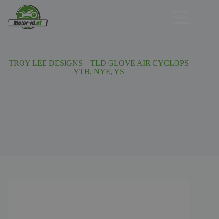
Ga
naar
de
inhoud
TROY LEE DESIGNS – TLD GLOVE AIR CYCLOPS
YTH, NYE, YS