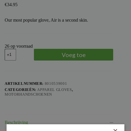
€
34.95
Our most popular glove, Air is a second skin.
26 op voorraad
TROY
Voeg toe
LEE
DESIGNS
-
TLD
GLOVE
AIR
ARTIKELNUMMER:
8010539001
CYCLOPS,
CATEGORIEËN:
APPAREL GLOVES
,
TRQ,
MOTORHANDSCHOENEN
S
aantal
Beschrijving
×