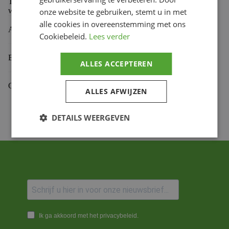
Troy Lee Designs, blending the dynamic energy of racing
with distinctive artistry.
onze website te gebruiken, stemt u in met
alle cookies in overeenstemming met ons
Aanvullende informatie
Cookiebeleid.
Lees verder
Beoordelingen (0)
ALLES ACCEPTEREN
Gekoppelde Motoren
ALLES AFWIJZEN
DETAILS WEERGEVEN
Ik ga akkoord met het privacybeleid.