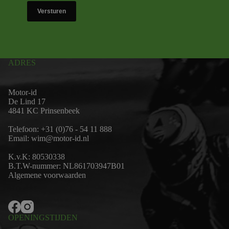
Versturen
ADRES
Motor-id
De Lind 17
4841 KC Prinsenbeek
Telefoon:
+31 (0)76 - 54 11 888
Email:
wim@motor-id.nl
K.v.K: 80530338
B.T.W-nummer: NL861703947B01
Algemene voorwaarden
OPENINGSTIJDEN