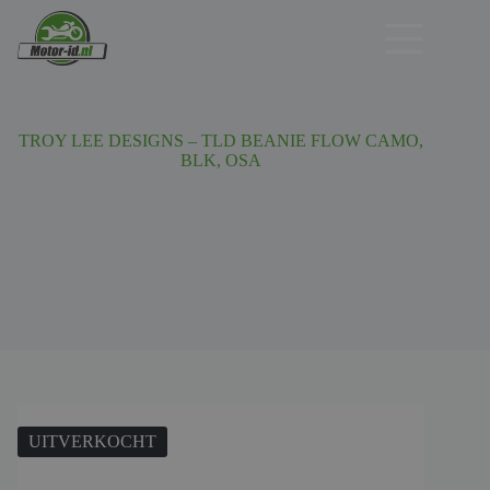
Ga
naar
de
inhoud
TROY LEE DESIGNS – TLD BEANIE FLOW CAMO,
BLK, OSA
UITVERKOCHT