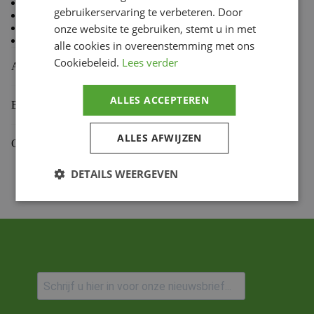
80% Cotton 20% Polyester
gebruikerservaring te verbeteren. Door
Mid Weight Brushed
Back Fleece
onze website te gebruiken, stemt u in met
Self Fabric Lined Hood
alle cookies in overeenstemming met ons
Cookiebeleid.
Lees verder
Aanvullende informatie
ALLES ACCEPTEREN
Beoordelingen (0)
ALLES AFWIJZEN
Gekoppelde Motoren
DETAILS WEERGEVEN