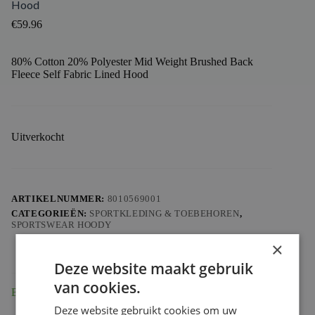
Hood
€
59.96
80% Cotton 20% Polyester Mid Weight Brushed Back
Fleece Self Fabric Lined Hood
Uitverkocht
ARTIKELNUMMER:
8010569001
CATEGORIEËN:
SPORTKLEDING & TOEBEHOREN
,
SPORTSWEAR HOODY
×
Deze website maakt gebruik
van cookies.
Beschrijving
Deze website gebruikt cookies om uw