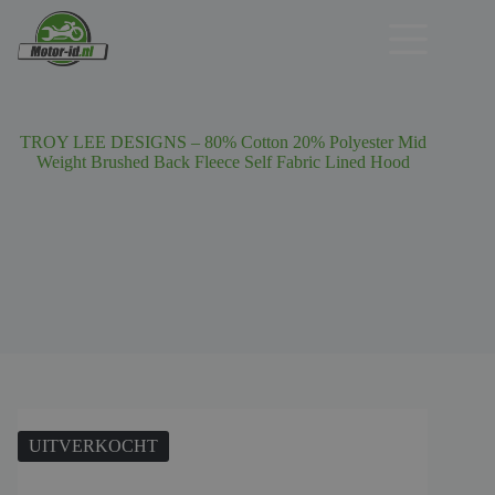
Ga
naar
de
inhoud
TROY LEE DESIGNS – 80% Cotton 20% Polyester Mid
Weight Brushed Back Fleece Self Fabric Lined Hood
UITVERKOCHT