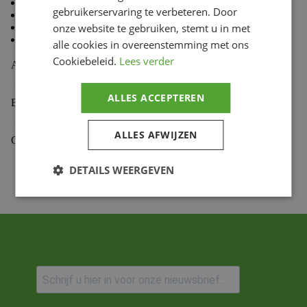
80% Cotton 20% Polyester
gebruikerservaring te verbeteren. Door
Mid Weight Brushed
Back Fleece
onze website te gebruiken, stemt u in met
Self Fabric Lined Hood
alle cookies in overeenstemming met ons
Cookiebeleid.
Lees verder
Aanvullende informatie
ALLES ACCEPTEREN
Beoordelingen (0)
ALLES AFWIJZEN
Gekoppelde Motoren
DETAILS WEERGEVEN