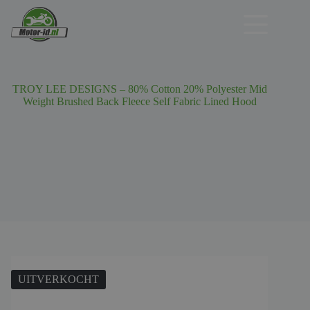
Ga
naar
de
inhoud
TROY LEE DESIGNS – 80% Cotton 20% Polyester Mid
Weight Brushed Back Fleece Self Fabric Lined Hood
UITVERKOCHT