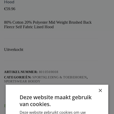
Hood
€
59.96
80% Cotton 20% Polyester Mid Weight Brushed Back
Fleece Self Fabric Lined Hood
Uitverkocht
ARTIKELNUMMER:
8010569008
CATEGORIEËN:
SPORTKLEDING & TOEBEHOREN
,
SPORTSWEAR HOODY
×
Deze website maakt gebruik
van cookies.
Beschrijving
Deze website gebruikt cookies om uw