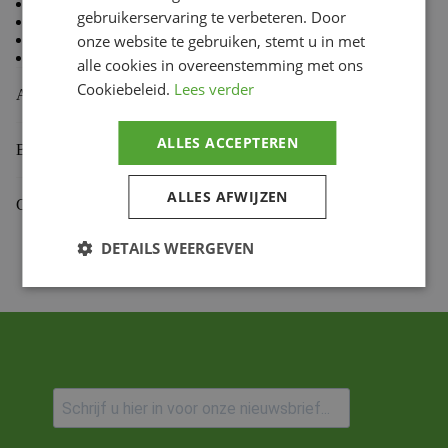
80% Cotton 20% Polyester
gebruikerservaring te verbeteren. Door
Mid Weight Brushed
Back Fleece
onze website te gebruiken, stemt u in met
Self Fabric Lined Hood
alle cookies in overeenstemming met ons
Cookiebeleid.
Lees verder
Aanvullende informatie
ALLES ACCEPTEREN
Beoordelingen (0)
ALLES AFWIJZEN
Gekoppelde Motoren
DETAILS WEERGEVEN