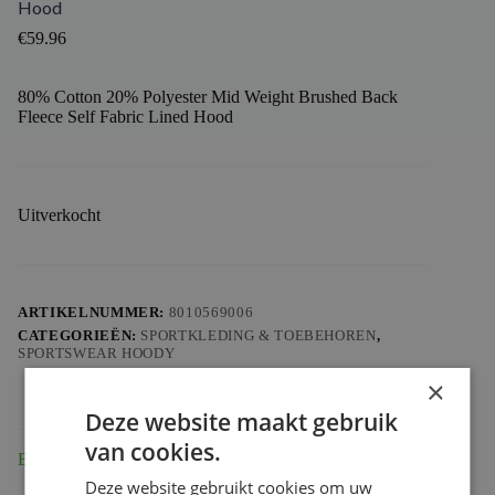
Hood
€
59.96
80% Cotton 20% Polyester Mid Weight Brushed Back
Fleece Self Fabric Lined Hood
Uitverkocht
ARTIKELNUMMER:
8010569006
CATEGORIEËN:
SPORTKLEDING & TOEBEHOREN
,
SPORTSWEAR HOODY
×
Deze website maakt gebruik
van cookies.
Beschrijving
Deze website gebruikt cookies om uw