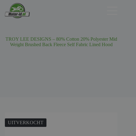
Ga
naar
de
inhoud
TROY LEE DESIGNS – 80% Cotton 20% Polyester Mid
Weight Brushed Back Fleece Self Fabric Lined Hood
UITVERKOCHT