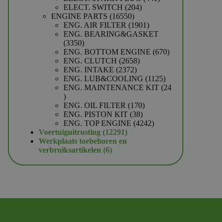
204
producten
ELECT. SWITCH
204
16550
producten
ENGINE PARTS
16550
producten
1901
ENG. AIR FILTER
1901
producten
ENG. BEARING&GASKET
3350
3350
producten
670
ENG. BOTTOM ENGINE
670
2658
producten
ENG. CLUTCH
2658
2372
producten
ENG. INTAKE
2372
producten
1125
ENG. LUB&COOLING
1125
producten
ENG. MAINTENANCE KIT
24
24
producten
170
ENG. OIL FILTER
170
38
producten
ENG. PISTON KIT
38
producten
4242
ENG. TOP ENGINE
4242
12291
producten
Voertuiguitrusting
12291
producten
Werkplaats toebehoren en
6
verbruiksartikelen
6
producten