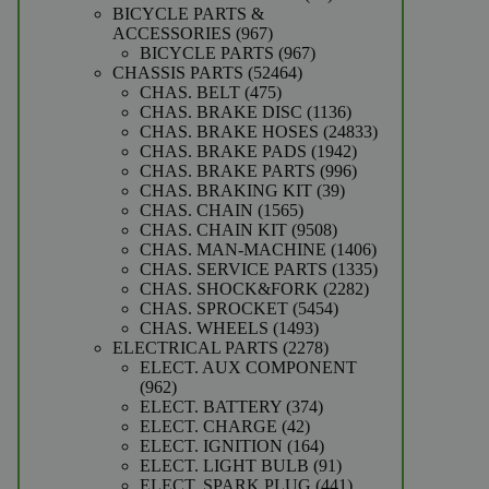
producten
BICYCLE PARTS &
967
ACCESSORIES
967
producten
967
BICYCLE PARTS
967
52464
producten
CHASSIS PARTS
52464
475
producten
CHAS. BELT
475
producten
1136
CHAS. BRAKE DISC
1136
producten
24833
CHAS. BRAKE HOSES
24833
1942
producten
CHAS. BRAKE PADS
1942
producten
996
CHAS. BRAKE PARTS
996
39
producten
CHAS. BRAKING KIT
39
1565
producten
CHAS. CHAIN
1565
producten
9508
CHAS. CHAIN KIT
9508
producten
1406
CHAS. MAN-MACHINE
1406
producten
1335
CHAS. SERVICE PARTS
1335
2282
producten
CHAS. SHOCK&FORK
2282
5454
producten
CHAS. SPROCKET
5454
1493
producten
CHAS. WHEELS
1493
producten
2278
ELECTRICAL PARTS
2278
producten
ELECT. AUX COMPONENT
962
962
producten
374
ELECT. BATTERY
374
42
producten
ELECT. CHARGE
42
producten
164
ELECT. IGNITION
164
producten
91
ELECT. LIGHT BULB
91
producten
441
ELECT. SPARK PLUG
441