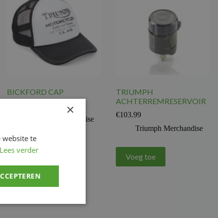
BICKFORD CAP
TRIUMPH
ACHTERREMRESERVOIR
€
24.86
×
€
103.99
Triumph Merchandise
Triumph Merchandise
 website te
Lees verder
Voeg toe
Voeg toe
ACCEPTEREN