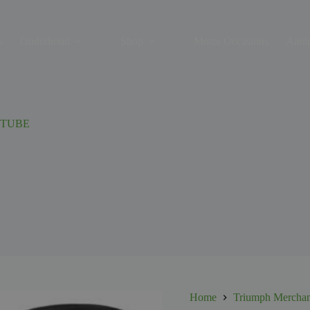
s
Onderhoud
Shop
Motor Occasions
Aanh
 TUBE
Home
Triumph Merchan