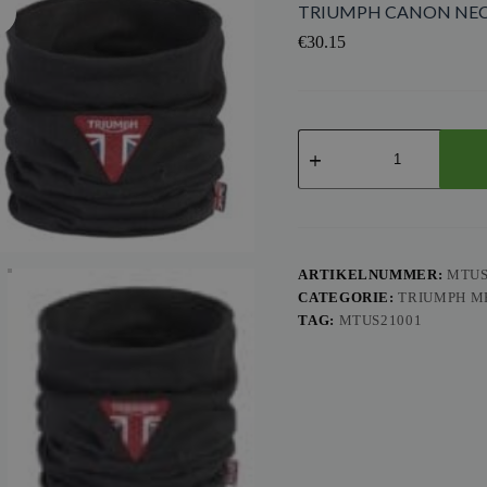
TRIUMPH CANON NEC
€
30.15
TRIUMPH
CANON
NECK
TUBE
aantal
ARTIKELNUMMER:
MTUS
CATEGORIE:
TRIUMPH M
TAG:
MTUS21001