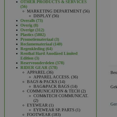
product
OTHER PRODUCTS & SERVICES
56
56
producten
56
MARKETING DEPARTMENT
56
56
producten
DISPLAY
56
73
producten
Overalls
73
8
producten
Overig
8
producten
312
Overige
312
producten
5802
Plastics
5802
producten
3
Promotiemateriaal
3
producten
140
Reclamemateriaal
140
64
producten
Regenkleding
64
producten
Renthal Hard Anodized Limited
3
Edition
3
producten
378
Reserveonderdelen
378
578
producten
RIDER GEAR
578
36
producten
APPAREL
36
Beo
producten
36
APPAREL ACCESS.
36
14
producten
BAGS & PACKS
14
producten
14
BAG&PACK BAGS
14
Gek
producten
2
COMMUNICATION & TECH
2
producten
COM&TECH COMMUNICAT.
2
2
Ger
producten
1
EYEWEAR
1
product
1
EYEWEAR SP. PARTS
1
183
product
FOOTWEAR
183