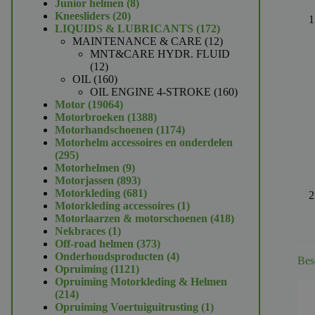
product
8
Junior helmen
8
20
producten
Kneesliders
20
producten
172
LIQUIDS & LUBRICANTS
172
producten
12
MAINTENANCE & CARE
12
producten
MNT&CARE HYDR. FLUID
12
12
producten
160
OIL
160
producten
160
OIL ENGINE 4-STROKE
160
19064
producten
Motor
19064
producten
1388
Motorbroeken
1388
producten
1174
Motorhandschoenen
1174
producten
Motorhelm accessoires en onderdelen
295
295
producten
9
Motorhelmen
9
producten
893
Motorjassen
893
producten
681
Motorkleding
681
producten
1
Motorkleding accessoires
1
product
418
Motorlaarzen & motorschoenen
418
1
producten
Nekbraces
1
product
373
Off-road helmen
373
producten
4
Onderhoudsproducten
4
Bes
1121
producten
Opruiming
1121
producten
Opruiming Motorkleding & Helmen
214
214
producten
1
Opruiming Voertuiguitrusting
1