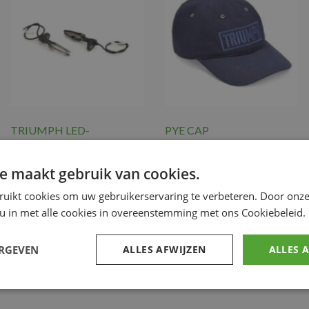
TRIUMPH LED-
PYE CAP
KNIPPERLICHTEN
€
27.50
VOORAAN
Triumph Merchandise
e maakt gebruik van cookies.
€
140.39
ruikt cookies om uw gebruikerservaring te verbeteren. Door onze
Triumph Merchandise
 u in met alle cookies in overeenstemming met ons Cookiebeleid.
Voeg toe
Voeg toe
ERGEVEN
ALLES AFWIJZEN
ALLES 