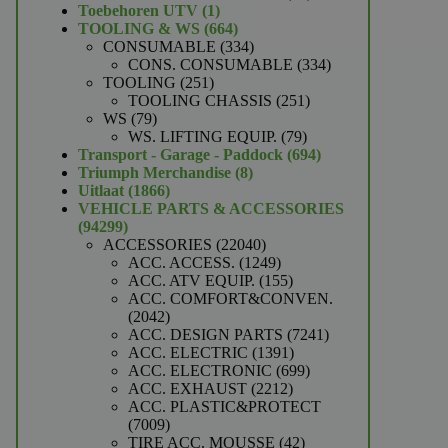
1
producten
Toebehoren UTV
1
product
664
TOOLING & WS
664
producten
334
CONSUMABLE
334
producten
334
CONS. CONSUMABLE
334
251
producten
TOOLING
251
producten
251
TOOLING CHASSIS
251
79
producten
WS
79
producten
79
WS. LIFTING EQUIP.
79
producten
694
Transport - Garage - Paddock
694
8
producten
Triumph Merchandise
8
1866
producten
Uitlaat
1866
producten
VEHICLE PARTS & ACCESSORIES
94299
94299
producten
22040
ACCESSORIES
22040
producten
1249
ACC. ACCESS.
1249
producten
155
ACC. ATV EQUIP.
155
producten
ACC. COMFORT&CONVEN.
2042
2042
producten
7241
ACC. DESIGN PARTS
7241
1391
producten
ACC. ELECTRIC
1391
producten
699
ACC. ELECTRONIC
699
2212
producten
ACC. EXHAUST
2212
producten
ACC. PLASTIC&PROTECT
7009
7009
producten
42
TIRE ACC. MOUSSE
42