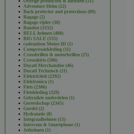
51
Overige producten & diensten
51
22
producten
Adventure Helm
22
producten
89
Back protector and protections
89
2
producten
Bagage
2
producten
30
Bagage rijder
30
3332
producten
Banden
3332
producten
488
BELL helmen
488
155
producten
BIG SALE
155
producten
1
cadeaubon Motor-ID
1
11
product
Compressiekleding
11
producten
25
Crossbrillen & motorbrillen
25
586
producten
Crossshirts
586
producten
46
Ducati Merchandise
46
11
producten
Ducati Technisch
11
2292
producten
Elektriciteit
2292
1
producten
Elektronica
1
2386
product
Fiets
2386
producten
329
Fietskleding
329
producten
1
Gebruikte onderdelen
1
2345
product
Gereedschap
2345
2
producten
Gordel
2
producten
8
Hydratatie
8
producten
15
Integraalhelmen
15
producten
1
Intercom & Smartphone
1
1
product
Jethelmen
1