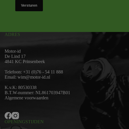
Versturen
ADRES
Motor-id
De Lind 17
4841 KC Prinsenbeek
Telefoon:
+31 (0)76 - 54 11 888
Email:
wim@motor-id.nl
K.v.K: 80530338
B.T.W-nummer: NL861703947B01
Algemene voorwaarden
OPENINGSTIJDEN