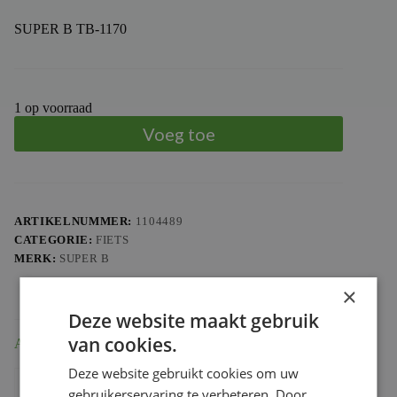
SUPER B TB-1170
1 op voorraad
Voeg toe
ARTIKELNUMMER:
1104489
CATEGORIE:
FIETS
MERK:
SUPER B
×
Deze website maakt gebruik
van cookies.
Aanvullende informatie
Deze website gebruikt cookies om uw
Gewicht
0.262 kg
gebruikerservaring te verbeteren. Door