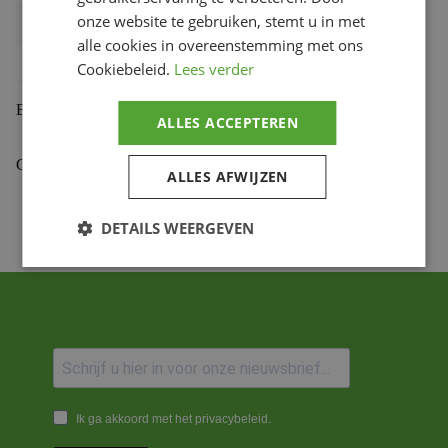
onze website te gebruiken, stemt u in met
Bihr productcode
1104489
,
4712765145105
alle cookies in overeenstemming met ons
Productmerk
SUPER B
Cookiebeleid.
Lees verder
Beoordelingen (0)
ALLES ACCEPTEREN
Gekoppelde Motoren
ALLES AFWIJZEN
DETAILS WEERGEVEN
Ik ga akkoord met het privacybeleid.