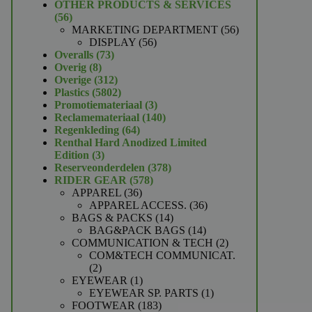
product
OTHER PRODUCTS & SERVICES
56
56
producten
56
MARKETING DEPARTMENT
56
56
producten
DISPLAY
56
73
producten
Overalls
73
8
producten
Overig
8
producten
312
Overige
312
producten
5802
Plastics
5802
producten
3
Promotiemateriaal
3
producten
140
Reclamemateriaal
140
64
producten
Regenkleding
64
producten
Renthal Hard Anodized Limited
3
Edition
3
producten
378
Reserveonderdelen
378
578
producten
RIDER GEAR
578
36
producten
APPAREL
36
producten
36
APPAREL ACCESS.
36
14
producten
BAGS & PACKS
14
producten
14
BAG&PACK BAGS
14
producten
2
COMMUNICATION & TECH
2
producten
COM&TECH COMMUNICAT.
2
2
producten
1
EYEWEAR
1
product
1
EYEWEAR SP. PARTS
1
183
product
FOOTWEAR
183