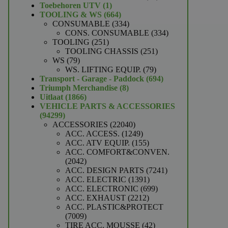
1
producten
Toebehoren UTV
1
product
664
TOOLING & WS
664
producten
334
CONSUMABLE
334
producten
334
CONS. CONSUMABLE
334
251
producten
TOOLING
251
producten
251
TOOLING CHASSIS
251
79
producten
WS
79
producten
79
WS. LIFTING EQUIP.
79
producten
694
Transport - Garage - Paddock
694
8
producten
Triumph Merchandise
8
1866
producten
Uitlaat
1866
producten
VEHICLE PARTS & ACCESSORIES
94299
94299
producten
22040
ACCESSORIES
22040
producten
1249
ACC. ACCESS.
1249
producten
155
ACC. ATV EQUIP.
155
producten
ACC. COMFORT&CONVEN.
2042
2042
producten
7241
ACC. DESIGN PARTS
7241
1391
producten
ACC. ELECTRIC
1391
producten
699
ACC. ELECTRONIC
699
2212
producten
ACC. EXHAUST
2212
producten
ACC. PLASTIC&PROTECT
7009
7009
producten
42
TIRE ACC. MOUSSE
42