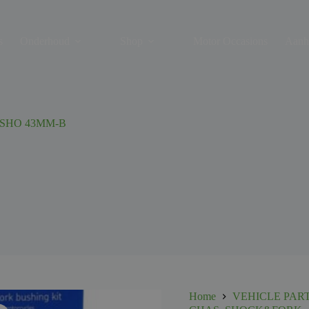
s
Onderhoud
Shop
Motor Occasions
Aanh
 SHO 43MM-B
Home
VEHICLE PAR