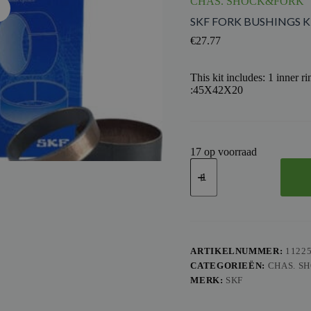
CHAS. SHOCK&FORK
SKF FORK BUSHINGS K
€
27.77
This kit includes: 1 inner 
:45X42X20
17 op voorraad
SKF
FORK
BUSHINGS
KIT
2PCS
SHO
43MM-
B
ARTIKELNUMMER:
1122
aantal
CATEGORIEËN:
CHAS. S
MERK:
SKF