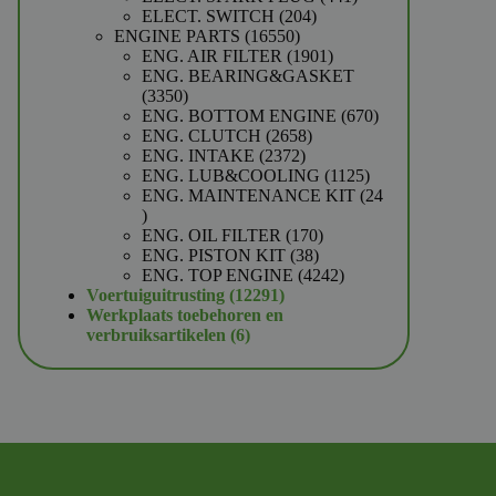
204
producten
ELECT. SWITCH
204
16550
producten
ENGINE PARTS
16550
producten
1901
ENG. AIR FILTER
1901
producten
ENG. BEARING&GASKET
3350
3350
producten
670
ENG. BOTTOM ENGINE
670
2658
producten
ENG. CLUTCH
2658
2372
producten
ENG. INTAKE
2372
producten
1125
ENG. LUB&COOLING
1125
producten
ENG. MAINTENANCE KIT
24
24
producten
170
ENG. OIL FILTER
170
38
producten
ENG. PISTON KIT
38
producten
4242
ENG. TOP ENGINE
4242
12291
producten
Voertuiguitrusting
12291
producten
Werkplaats toebehoren en
6
verbruiksartikelen
6
producten