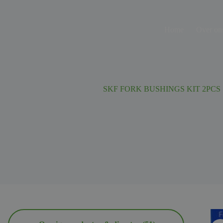
Ga
naar
de
Home
Over on
inhoud
SKF FORK BUSHINGS KIT 2PCS