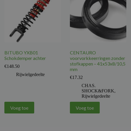
BITUBO YXB01
CENTAURO
Schokdemper achter
voorvorkkeerringen zonder
stofkappen – 41x53x8/10,5
€
148.50
mm
Rijwielgedeelte
€
17.32
CHAS.
SHOCK&FORK
,
Rijwielgedeelte
Voeg toe
Voeg toe