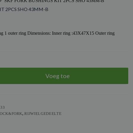
SKF FORK BUSHINGS KIT 2PCS SHO 43MM-B
IT 2PCS SHO 43MM-B
ring 1 outer ring Dimensions: Inner ring :43X47X15 Outer ring
Voeg toe
533
HOCK&FORK
,
RIJWIELGEDEELTE