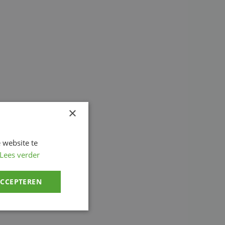
×
 website te
Lees verder
ACCEPTEREN