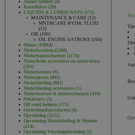
product
8
Junior helmen
8
20
producten
Kneesliders
20
producten
172
LIQUIDS & LUBRICANTS
172
Bes
producten
12
MAINTENANCE & CARE
12
producten
MNT&CARE HYDR. FLUID
This
12
12
producten
160
OIL
160
producten
160
OIL ENGINE 4-STROKE
160
Dim
19064
producten
Motor
19064
producten
1388
Motorbroeken
1388
producten
1174
Motorhandschoenen
1174
producten
Motorhelm accessoires en onderdelen
Aan
295
295
producten
9
Motorhelmen
9
producten
893
Motorjassen
893
Beo
producten
681
Motorkleding
681
producten
1
Motorkleding accessoires
1
product
418
Motorlaarzen & motorschoenen
418
Gek
1
producten
Nekbraces
1
product
373
Off-road helmen
373
producten
4
Onderhoudsproducten
4
1121
producten
Opruiming
1121
Ger
producten
Opruiming Motorkleding & Helmen
214
214
producten
1
Opruiming Voertuiguitrusting
1