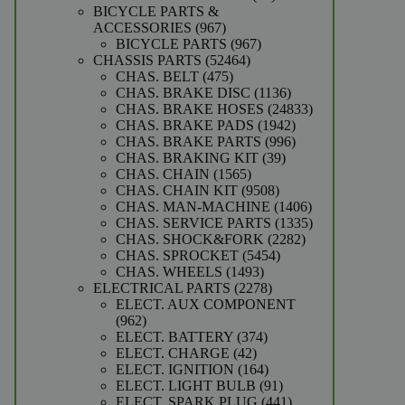
producten
BICYCLE PARTS &
967
ACCESSORIES
967
producten
967
BICYCLE PARTS
967
52464
producten
CHASSIS PARTS
52464
475
producten
CHAS. BELT
475
producten
1136
CHAS. BRAKE DISC
1136
producten
24833
CHAS. BRAKE HOSES
24833
1942
producten
CHAS. BRAKE PADS
1942
producten
996
CHAS. BRAKE PARTS
996
39
producten
CHAS. BRAKING KIT
39
1565
producten
CHAS. CHAIN
1565
producten
9508
CHAS. CHAIN KIT
9508
producten
1406
CHAS. MAN-MACHINE
1406
producten
1335
CHAS. SERVICE PARTS
1335
2282
producten
CHAS. SHOCK&FORK
2282
5454
producten
CHAS. SPROCKET
5454
1493
producten
CHAS. WHEELS
1493
producten
2278
ELECTRICAL PARTS
2278
producten
ELECT. AUX COMPONENT
962
962
producten
374
ELECT. BATTERY
374
42
producten
ELECT. CHARGE
42
producten
164
ELECT. IGNITION
164
producten
91
ELECT. LIGHT BULB
91
producten
441
ELECT. SPARK PLUG
441