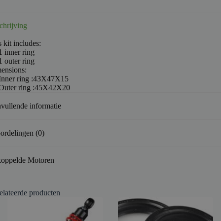
chrijving
 kit includes:
1 inner ring
1 outer ring
ensions:
Inner ring :43X47X15
Outer ring :45X42X20
vullende informatie
ordelingen (0)
oppelde Motoren
elateerde producten