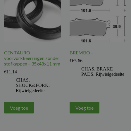
CENTAURO
BREMBO –
voorvorkkeerringen zonder
€
65.66
stofkappen – 35x48x11 mm
CHAS. BRAKE
€
11.14
PADS
,
Rijwielgedeelte
CHAS.
SHOCK&FORK
,
Rijwielgedeelte
Voeg toe
Voeg toe