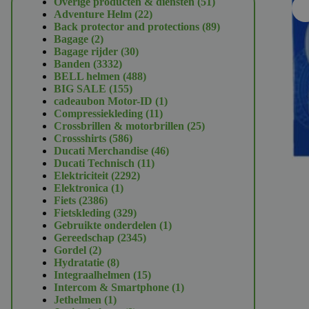
51
Overige producten & diensten
51
22
producten
Adventure Helm
22
producten
89
Back protector and protections
89
2
producten
Bagage
2
producten
30
Bagage rijder
30
3332
producten
Banden
3332
producten
488
BELL helmen
488
155
producten
BIG SALE
155
producten
1
cadeaubon Motor-ID
1
11
product
Compressiekleding
11
producten
25
Crossbrillen & motorbrillen
25
586
producten
Crossshirts
586
producten
46
Ducati Merchandise
46
11
producten
Ducati Technisch
11
2292
producten
Elektriciteit
2292
1
producten
Elektronica
1
2386
product
Fiets
2386
producten
329
Fietskleding
329
producten
1
Gebruikte onderdelen
1
2345
product
Gereedschap
2345
2
producten
Gordel
2
producten
8
Hydratatie
8
producten
15
Integraalhelmen
15
producten
1
Intercom & Smartphone
1
1
product
Jethelmen
1