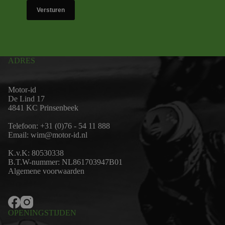
Versturen
ADRES
Motor-id
De Lind 17
4841 KC Prinsenbeek
Telefoon:
+31 (0)76 - 54 11 888
Email:
wim@motor-id.nl
K.v.K: 80530338
B.T.W-nummer: NL861703947B01
Algemene voorwaarden
OPENINGSTIJDEN