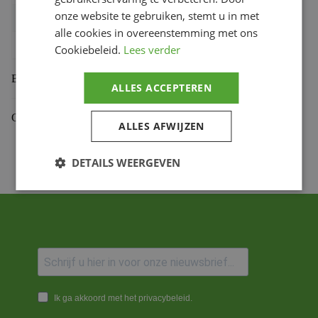
onze website te gebruiken, stemt u in met
Bihr productcode
1108482002
,
4054783232505
alle cookies in overeenstemming met ons
Productmerk
SHIN YO
Cookiebeleid.
Lees verder
Beoordelingen (0)
ALLES ACCEPTEREN
Gekoppelde Motoren
ALLES AFWIJZEN
DETAILS WEERGEVEN
Ik ga akkoord met het privacybeleid.