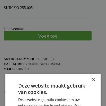
SHIN YO 255-005
1 op voorraad
Voeg toe
ARTIKELNUMMER:
1108501001
CATEGORIE:
VOERTUIGUITRUSTING
MERK:
SHIN YO
×
Deze website maakt gebruik
van cookies.
Aanvullende informatie
Deze website gebruikt cookies om uw
Gewicht
0.085 kg
gebruikerservaring te verbeteren. Door