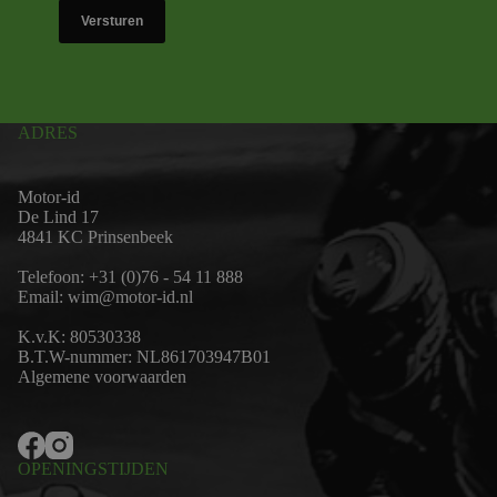
Versturen
ADRES
Motor-id
De Lind 17
4841 KC Prinsenbeek
Telefoon:
+31 (0)76 - 54 11 888
Email:
wim@motor-id.nl
K.v.K: 80530338
B.T.W-nummer: NL861703947B01
Algemene voorwaarden
OPENINGSTIJDEN