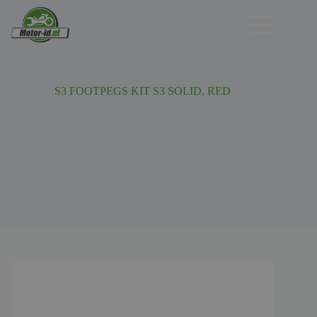
Ga
naar
de
inhoud
S3 FOOTPEGS KIT S3 SOLID, RED