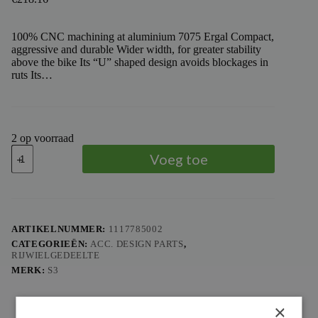
100% CNC machining at aluminium 7075 Ergal Compact,
aggressive and durable Wider width, for greater stability
above the bike Its “U” shaped design avoids blockages in
ruts Its…
2 op voorraad
S3
Voeg toe
FOOTPEGS
KIT
S3
SOLID,
RED
aantal
ARTIKELNUMMER:
1117785002
CATEGORIEËN:
ACC. DESIGN PARTS
,
RIJWIELGEDEELTE
MERK:
S3
×