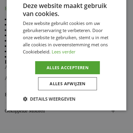
Deze website maakt gebruik
Beschrijving
van cookies.
100% CNC machining at aluminium 7075 Ergal
Deze website gebruikt cookies om uw
Compact, aggressive and durable
gebruikerservaring te verbeteren. Door
Wider width, for greater stability above the bike
Its “U” shaped design avoids blockages in ruts
onze website te gebruiken, stemt u in met
Its design keeps the stirrups clean from mud
alle cookies in overeenstemming met ons
Brings “teeth” interchangeable in stainless steel
Cookiebeleid.
Lees verder
Different colors
Add extra quality to your bike
Includes:
Stainless steel springs + Stainless steel pins +
ALLES ACCEPTEREN
Autoblock stainless steel nuts
Aanvullende informatie
ALLES AFWIJZEN
Beoordelingen (0)
DETAILS WEERGEVEN
Gekoppelde Motoren