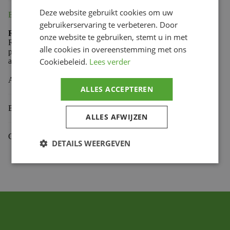
Deze website gebruikt cookies om uw
Beschrijving
gebruikerservaring te verbeteren. Door
RFX Pro Series F7 Taper Bar Pad 28.6mm Yellow
onze website te gebruiken, stemt u in met
RFX Pro series F7 Taper Bar pads to fit 28.6mm Bars are
alle cookies in overeenstemming met ons
produced using soft, flexible vinyl that is also super strong
Cookiebeleid.
Lees verder
and resistant to damage from roost and crash damage.
Aanvullende informatie
ALLES ACCEPTEREN
Beoordelingen (0)
ALLES AFWIJZEN
Gekoppelde Motoren
DETAILS WEERGEVEN