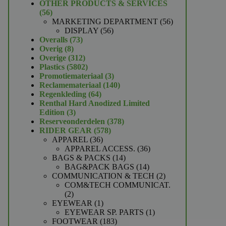
product
OTHER PRODUCTS & SERVICES
56
56
producten
56
MARKETING DEPARTMENT
56
56
producten
DISPLAY
56
73
producten
Overalls
73
8
producten
Overig
8
producten
312
Overige
312
producten
5802
Plastics
5802
producten
3
Promotiemateriaal
3
producten
140
Reclamemateriaal
140
64
producten
Regenkleding
64
producten
Renthal Hard Anodized Limited
3
Edition
3
producten
378
Reserveonderdelen
378
578
producten
RIDER GEAR
578
36
producten
APPAREL
36
producten
36
APPAREL ACCESS.
36
14
producten
BAGS & PACKS
14
producten
14
BAG&PACK BAGS
14
producten
2
COMMUNICATION & TECH
2
producten
COM&TECH COMMUNICAT.
2
2
producten
1
EYEWEAR
1
product
1
EYEWEAR SP. PARTS
1
183
product
FOOTWEAR
183