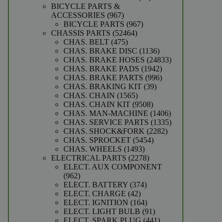
producten
BICYCLE PARTS &
967
ACCESSORIES
967
producten
967
BICYCLE PARTS
967
52464
producten
CHASSIS PARTS
52464
475
producten
CHAS. BELT
475
producten
1136
CHAS. BRAKE DISC
1136
producten
24833
CHAS. BRAKE HOSES
24833
1942
producten
CHAS. BRAKE PADS
1942
producten
996
CHAS. BRAKE PARTS
996
39
producten
CHAS. BRAKING KIT
39
1565
producten
CHAS. CHAIN
1565
producten
9508
CHAS. CHAIN KIT
9508
producten
1406
CHAS. MAN-MACHINE
1406
producten
1335
CHAS. SERVICE PARTS
1335
2282
producten
CHAS. SHOCK&FORK
2282
5454
producten
CHAS. SPROCKET
5454
1493
producten
CHAS. WHEELS
1493
producten
2278
ELECTRICAL PARTS
2278
producten
ELECT. AUX COMPONENT
962
962
producten
374
ELECT. BATTERY
374
42
producten
ELECT. CHARGE
42
producten
164
ELECT. IGNITION
164
producten
91
ELECT. LIGHT BULB
91
producten
441
ELECT. SPARK PLUG
441