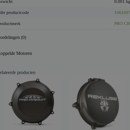
ewicht
0.001 k
ihr productcode
106160
roductmerk
PRO CI
ordelingen (0)
oppelde Motoren
elateerde producten