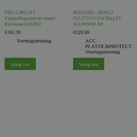
PRO CIRCUIT
REKLUSE – REKLU
Koppelingsdeksel zwart
CLUTCH COV BILLET
Kawasaki KX450
ALUMINIUM
€
191.59
€
229.90
Voertuiguitrusting
ACC.
PLASTIC&PROTECT
,
Voertuiguitrusting
Voeg toe
Voeg toe