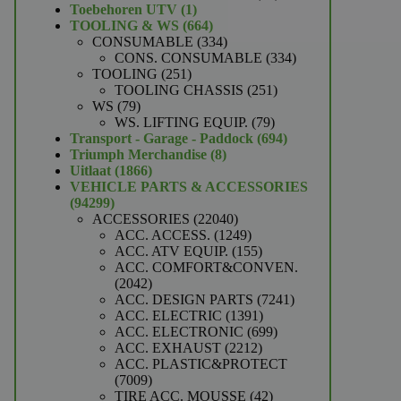
1
producten
Toebehoren UTV
1
product
664
TOOLING & WS
664
producten
334
CONSUMABLE
334
producten
334
CONS. CONSUMABLE
334
251
producten
TOOLING
251
producten
251
TOOLING CHASSIS
251
79
producten
WS
79
producten
79
WS. LIFTING EQUIP.
79
producten
694
Transport - Garage - Paddock
694
8
producten
Triumph Merchandise
8
1866
producten
Uitlaat
1866
producten
VEHICLE PARTS & ACCESSORIES
94299
94299
producten
22040
ACCESSORIES
22040
producten
1249
ACC. ACCESS.
1249
producten
155
ACC. ATV EQUIP.
155
producten
ACC. COMFORT&CONVEN.
2042
2042
producten
7241
ACC. DESIGN PARTS
7241
1391
producten
ACC. ELECTRIC
1391
producten
699
ACC. ELECTRONIC
699
2212
producten
ACC. EXHAUST
2212
producten
ACC. PLASTIC&PROTECT
7009
7009
producten
42
TIRE ACC. MOUSSE
42