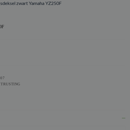
sdeksel zwart Yamaha YZ250F
0F
607
ITRUSTING