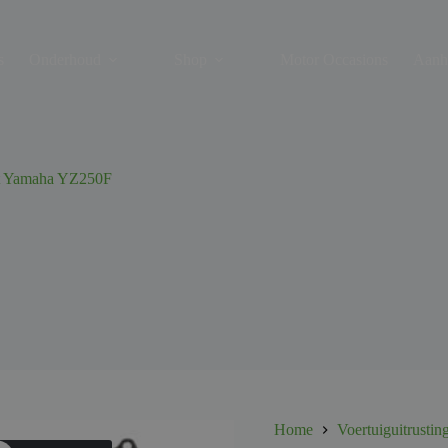
s
Onderhoud
Shop
Motor Occasions
Aanh
t Yamaha YZ250F
Home
Voertuiguitrustin