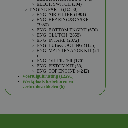
204
producten
ELECT. SWITCH
204
16550
producten
ENGINE PARTS
16550
producten
1901
ENG. AIR FILTER
1901
producten
ENG. BEARING&GASKET
3350
3350
producten
670
ENG. BOTTOM ENGINE
670
2658
producten
ENG. CLUTCH
2658
2372
producten
ENG. INTAKE
2372
producten
1125
ENG. LUB&COOLING
1125
producten
ENG. MAINTENANCE KIT
24
24
producten
170
ENG. OIL FILTER
170
38
producten
ENG. PISTON KIT
38
producten
4242
ENG. TOP ENGINE
4242
12291
producten
Voertuiguitrusting
12291
producten
Werkplaats toebehoren en
6
verbruiksartikelen
6
producten