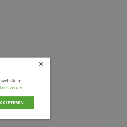
×
 website te
Lees verder
ACCEPTEREN