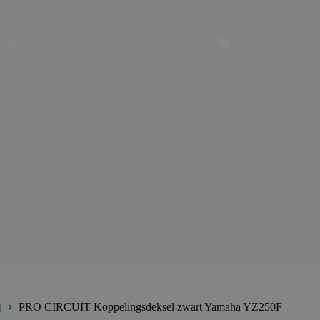
angerverhuur
Contact
Winkelwagen
g
PRO CIRCUIT Koppelingsdeksel zwart Yamaha YZ250F