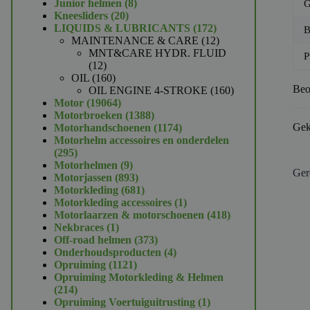
product
8
Junior helmen
8
G
20
producten
Kneesliders
20
producten
172
LIQUIDS & LUBRICANTS
172
B
producten
12
MAINTENANCE & CARE
12
producten
MNT&CARE HYDR. FLUID
P
12
12
producten
160
OIL
160
Beo
producten
160
OIL ENGINE 4-STROKE
160
19064
producten
Motor
19064
producten
1388
Motorbroeken
1388
producten
1174
Gek
Motorhandschoenen
1174
producten
Motorhelm accessoires en onderdelen
295
295
producten
9
Motorhelmen
9
Ger
producten
893
Motorjassen
893
producten
681
Motorkleding
681
producten
1
Motorkleding accessoires
1
product
418
Motorlaarzen & motorschoenen
418
1
producten
Nekbraces
1
product
373
Off-road helmen
373
producten
4
Onderhoudsproducten
4
1121
producten
Opruiming
1121
producten
Opruiming Motorkleding & Helmen
214
214
producten
1
Opruiming Voertuiguitrusting
1