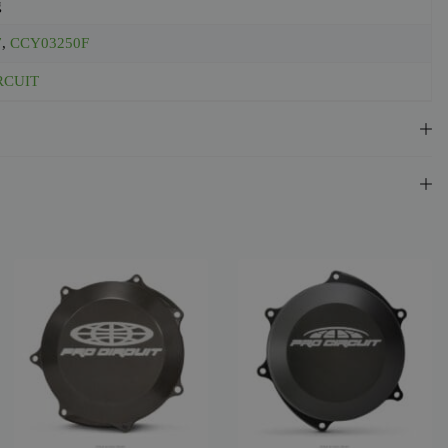
g
7
,
CCY03250F
RCUIT