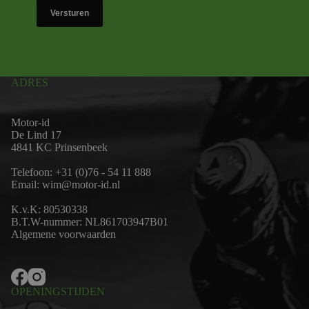
Versturen
ADRES
Motor-id
De Lind 17
4841 KC Prinsenbeek
Telefoon:
+31 (0)76 - 54 11 888
Email:
wim@motor-id.nl
K.v.K: 80530338
B.T.W-nummer: NL861703947B01
Algemene voorwaarden
OPENINGSTIJDEN