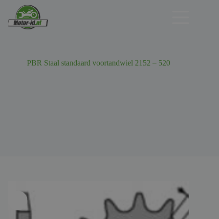
Ga
naar
de
inhoud
PBR Staal standaard voortandwiel 2152 – 520