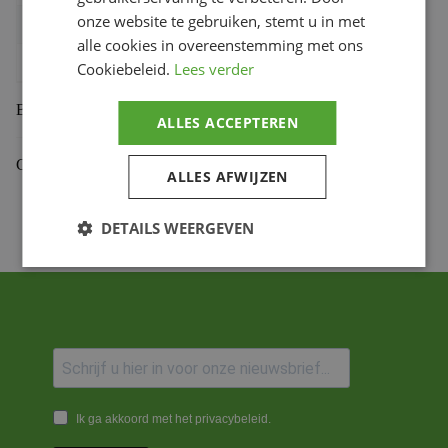
onze website te gebruiken, stemt u in met
Bihr productcode
1108869002
,
2152.14.18NC
alle cookies in overeenstemming met ons
Productmerk
PBR
Cookiebeleid.
Lees verder
Beoordelingen (0)
ALLES ACCEPTEREN
Gekoppelde Motoren
ALLES AFWIJZEN
DETAILS WEERGEVEN
Ik ga akkoord met het privacybeleid.