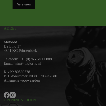
Versturen
ADRES
Motor-id
De Lind 17
4841 KC Prinsenbeek
Telefoon:
+31 (0)76 - 54 11 888
Email:
wim@motor-id.nl
K.v.K: 80530338
B.T.W-nummer: NL861703947B01
Algemene voorwaarden
OPENINGSTIJDEN