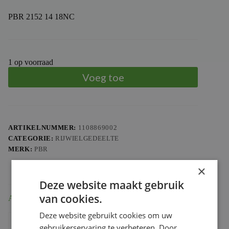
PBR 2152 14 18NC
1 op voorraad
Voeg toe
ARTIKELNUMMER:
1108869002
CATEGORIE:
RIJWIELGEDEELTE
MERK:
PBR
×
Deze website maakt gebruik
van cookies.
Aanvullende informatie
Deze website gebruikt cookies om uw
Gewicht
0.181 kg
gebruikerservaring te verbeteren. Door