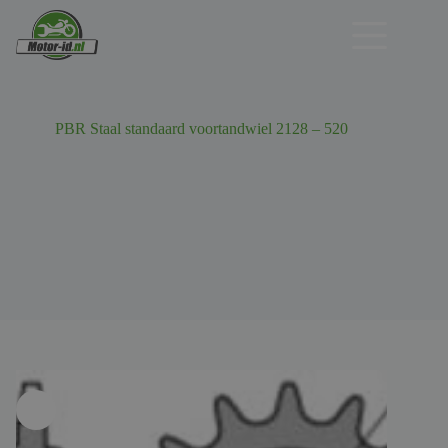
Ga
naar
de
inhoud
PBR Staal standaard voortandwiel 2128 – 520