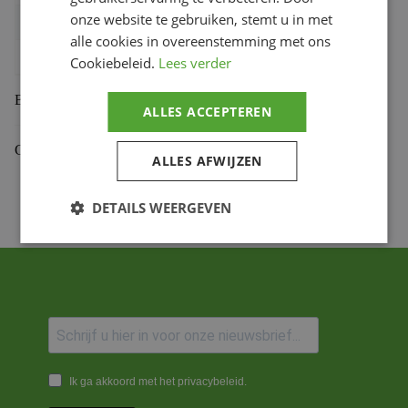
onze website te gebruiken, stemt u in met
Bihr productcode
1108867003
,
2128.15.18NC
alle cookies in overeenstemming met ons
Productmerk
PBR
Cookiebeleid.
Lees verder
Beoordelingen (0)
ALLES ACCEPTEREN
Gekoppelde Motoren
ALLES AFWIJZEN
DETAILS WEERGEVEN
Ik ga akkoord met het privacybeleid.