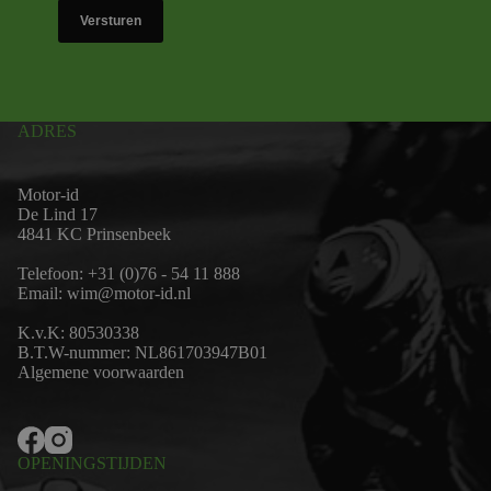
Versturen
ADRES
Motor-id
De Lind 17
4841 KC Prinsenbeek
Telefoon:
+31 (0)76 - 54 11 888
Email:
wim@motor-id.nl
K.v.K: 80530338
B.T.W-nummer: NL861703947B01
Algemene voorwaarden
OPENINGSTIJDEN