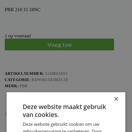
PBR 210 15 18NC
1 op voorraad
Voeg toe
ARTIKELNUMMER:
1108865003
CATEGORIE:
RIJWIELGEDEELTE
MERK:
PBR
×
Deze website maakt gebruik
van cookies.
Aanvullende informatie
Deze website gebruikt cookies om uw
Gewicht
0.098 kg
gebruikerservaring te verbeteren. Door