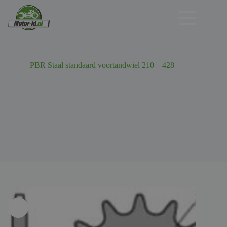
Ga
naar
de
inhoud
PBR Staal standaard voortandwiel 210 – 428