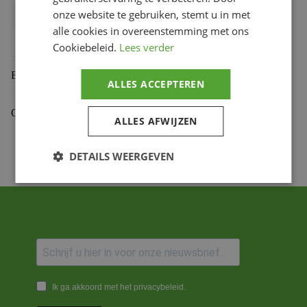
onze website te gebruiken, stemt u in met
Bihr productcode
1108865003
,
210.15.18NC
alle cookies in overeenstemming met ons
Productmerk
PBR
Cookiebeleid.
Lees verder
Beoordelingen (0)
ALLES ACCEPTEREN
Gekoppelde Motoren
ALLES AFWIJZEN
DETAILS WEERGEVEN
Ik ga akkoord met het privacybeleid.