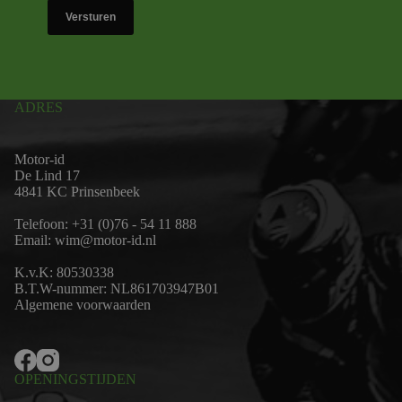
Versturen
ADRES
Motor-id
De Lind 17
4841 KC Prinsenbeek
Telefoon:
+31 (0)76 - 54 11 888
Email:
wim@motor-id.nl
K.v.K: 80530338
B.T.W-nummer: NL861703947B01
Algemene voorwaarden
OPENINGSTIJDEN