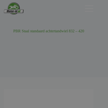
Ga
naar
de
inhoud
PBR Staal standaard achtertandwiel 832 – 420