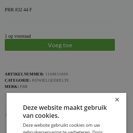
PBR 832 44 F
1 op voorraad
Voeg toe
ARTIKELNUMMER:
1108831009
CATEGORIE:
RIJWIELGEDEELTE
MERK:
PBR
×
Deze website maakt gebruik
van cookies.
Aanvullende informatie
Deze website gebruikt cookies om uw
Gewicht
0.877 kg
gebruikerservaring te verbeteren. Door