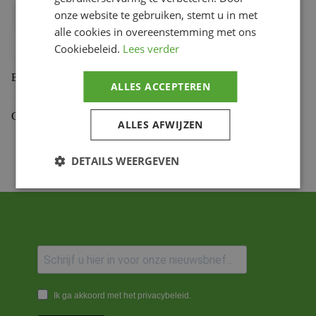
onze website te gebruiken, stemt u in met
Bihr productcode
1108831009
,
832.44.F
alle cookies in overeenstemming met ons
Productmerk
PBR
Cookiebeleid.
Lees verder
Beoordelingen (0)
ALLES ACCEPTEREN
Gekoppelde Motoren
ALLES AFWIJZEN
DETAILS WEERGEVEN
Ik ga akkoord met het privacybeleid.