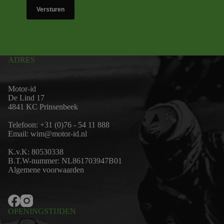
Versturen
ADRES
Motor-id
De Lind 17
4841 KC Prinsenbeek
Telefoon:
+31 (0)76 - 54 11 888
Email:
wim@motor-id.nl
K.v.K: 80530338
B.T.W-nummer: NL861703947B01
Algemene voorwaarden
OPENINGSTIJDEN