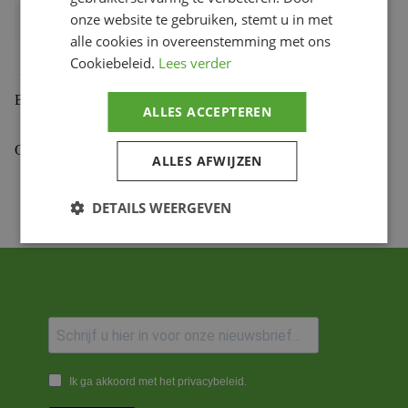
onze website te gebruiken, stemt u in met
Bihr productcode
1075489024
,
801.54.F
alle cookies in overeenstemming met ons
Productmerk
PBR
Cookiebeleid.
Lees verder
Beoordelingen (0)
ALLES ACCEPTEREN
Gekoppelde Motoren
ALLES AFWIJZEN
DETAILS WEERGEVEN
Ik ga akkoord met het privacybeleid.