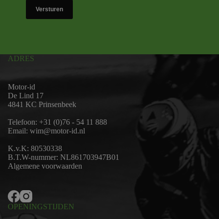
Versturen
ADRES
Motor-id
De Lind 17
4841 KC Prinsenbeek
Telefoon:
+31 (0)76 - 54 11 888
Email:
wim@motor-id.nl
K.v.K: 80530338
B.T.W-nummer: NL861703947B01
Algemene voorwaarden
OPENINGSTIJDEN