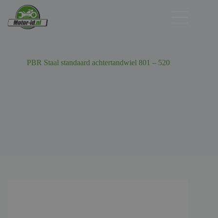
Ga
naar
de
inhoud
PBR Staal standaard achtertandwiel 801 – 520