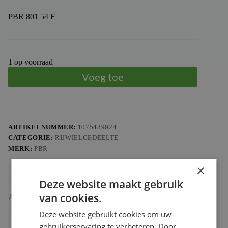
PBR 801 54 F
1 op voorraad
Voeg toe
ARTIKELNUMMER:
1075489024
CATEGORIE:
RIJWIELGEDEELTE
MERK:
PBR
×
Deze website maakt gebruik
van cookies.
Aanvullende informatie
Deze website gebruikt cookies om uw
Gewicht
1.209 kg
gebruikerservaring te verbeteren. Door