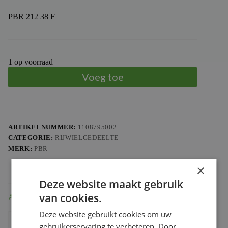
PBR 212 38 F
1 op voorraad
Voeg toe
ARTIKELNUMMER:
1108795002
CATEGORIE:
RIJWIELGEDEELTE
MERK:
PBR
×
Deze website maakt gebruik
van cookies.
Aanvullende informatie
Deze website gebruikt cookies om uw
Gewicht
0.53 kg
gebruikerservaring te verbeteren. Door