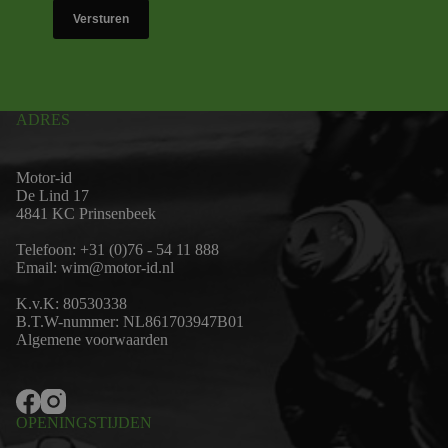
Versturen
ADRES
Motor-id
De Lind 17
4841 KC Prinsenbeek
Telefoon:
+31 (0)76 - 54 11 888
Email:
wim@motor-id.nl
K.v.K: 80530338
B.T.W-nummer: NL861703947B01
Algemene voorwaarden
OPENINGSTIJDEN