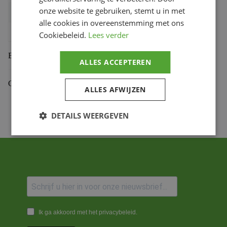
onze website te gebruiken, stemt u in met
Bihr productcode
1108795002
,
212.38.F
alle cookies in overeenstemming met ons
Productmerk
PBR
Cookiebeleid.
Lees verder
Beoordelingen (0)
ALLES ACCEPTEREN
Gekoppelde Motoren
ALLES AFWIJZEN
DETAILS WEERGEVEN
Ik ga akkoord met het privacybeleid.