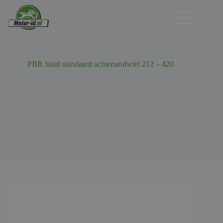
Ga
naar
de
inhoud
PBR Staal standaard achtertandwiel 212 – 420