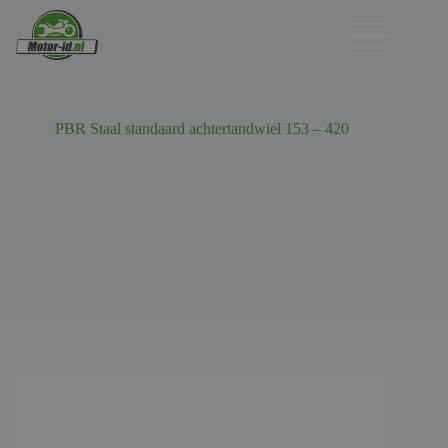
Ga
naar
de
inhoud
PBR Staal standaard achtertandwiel 153 – 420