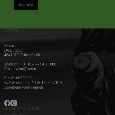
Versturen
ADRES
Motor-id
De Lind 17
4841 KC Prinsenbeek
Telefoon:
+31 (0)76 - 54 11 888
Email:
wim@motor-id.nl
K.v.K: 80530338
B.T.W-nummer: NL861703947B01
Algemene voorwaarden
OPENINGSTIJDEN