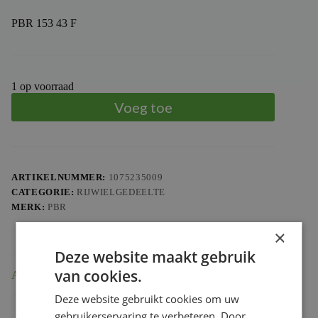
PBR 153 43 F
1 op voorraad
Voeg toe
ARTIKELNUMMER:
1075235009
CATEGORIE:
RIJWIELGEDEELTE
MERK:
PBR
×
Deze website maakt gebruik
van cookies.
Aanvullende informatie
Deze website gebruikt cookies om uw
Gewicht
1.085 kg
gebruikerservaring te verbeteren. Door