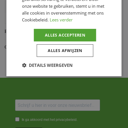
onze website te gebruiken, stemt u in met
Bihr productcode
1075235009
,
153.43.F
alle cookies in overeenstemming met ons
Productmerk
PBR
Cookiebeleid.
Lees verder
Beoordelingen (0)
ALLES ACCEPTEREN
Gekoppelde Motoren
ALLES AFWIJZEN
DETAILS WEERGEVEN
Ik ga akkoord met het privacybeleid.