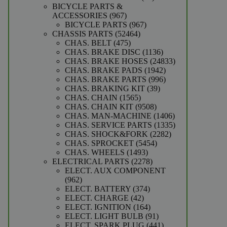
producten
BICYCLE PARTS &
967
ACCESSORIES
967
producten
967
BICYCLE PARTS
967
52464
producten
CHASSIS PARTS
52464
475
producten
CHAS. BELT
475
producten
1136
CHAS. BRAKE DISC
1136
producten
24833
CHAS. BRAKE HOSES
24833
1942
producten
CHAS. BRAKE PADS
1942
producten
996
CHAS. BRAKE PARTS
996
39
producten
CHAS. BRAKING KIT
39
1565
producten
CHAS. CHAIN
1565
producten
9508
CHAS. CHAIN KIT
9508
producten
1406
CHAS. MAN-MACHINE
1406
producten
1335
CHAS. SERVICE PARTS
1335
2282
producten
CHAS. SHOCK&FORK
2282
5454
producten
CHAS. SPROCKET
5454
1493
producten
CHAS. WHEELS
1493
producten
2278
ELECTRICAL PARTS
2278
producten
ELECT. AUX COMPONENT
962
962
producten
374
ELECT. BATTERY
374
42
producten
ELECT. CHARGE
42
producten
164
ELECT. IGNITION
164
producten
91
ELECT. LIGHT BULB
91
producten
441
ELECT. SPARK PLUG
441