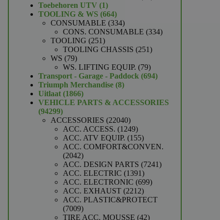
1
producten
Toebehoren UTV
1
product
664
TOOLING & WS
664
producten
334
CONSUMABLE
334
producten
334
CONS. CONSUMABLE
334
251
producten
TOOLING
251
producten
251
TOOLING CHASSIS
251
79
producten
WS
79
producten
79
WS. LIFTING EQUIP.
79
producten
694
Transport - Garage - Paddock
694
8
producten
Triumph Merchandise
8
1866
producten
Uitlaat
1866
producten
VEHICLE PARTS & ACCESSORIES
94299
94299
producten
22040
ACCESSORIES
22040
producten
1249
ACC. ACCESS.
1249
producten
155
ACC. ATV EQUIP.
155
producten
ACC. COMFORT&CONVEN.
2042
2042
producten
7241
ACC. DESIGN PARTS
7241
1391
producten
ACC. ELECTRIC
1391
producten
699
ACC. ELECTRONIC
699
2212
producten
ACC. EXHAUST
2212
producten
ACC. PLASTIC&PROTECT
7009
7009
producten
42
TIRE ACC. MOUSSE
42