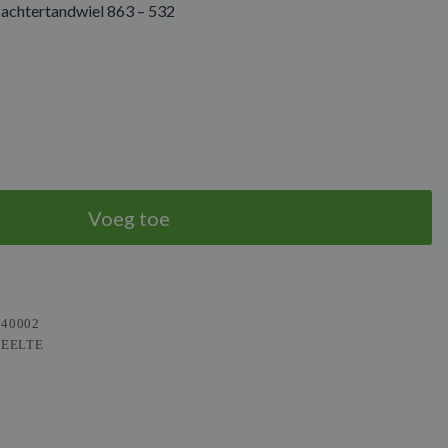
 achtertandwiel 863 – 532
Voeg toe
940002
DEELTE