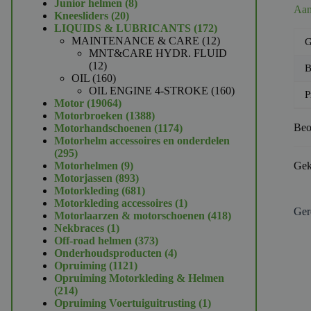
product
8
Junior helmen
8
Aan
20
producten
Kneesliders
20
producten
172
LIQUIDS & LUBRICANTS
172
producten
12
MAINTENANCE & CARE
12
G
producten
MNT&CARE HYDR. FLUID
12
12
B
producten
160
OIL
160
producten
160
OIL ENGINE 4-STROKE
160
P
19064
producten
Motor
19064
producten
1388
Motorbroeken
1388
producten
1174
Beo
Motorhandschoenen
1174
producten
Motorhelm accessoires en onderdelen
295
295
producten
9
Motorhelmen
9
Gek
producten
893
Motorjassen
893
producten
681
Motorkleding
681
producten
1
Motorkleding accessoires
1
Ger
product
418
Motorlaarzen & motorschoenen
418
1
producten
Nekbraces
1
product
373
Off-road helmen
373
producten
4
Onderhoudsproducten
4
1121
producten
Opruiming
1121
producten
Opruiming Motorkleding & Helmen
214
214
producten
1
Opruiming Voertuiguitrusting
1