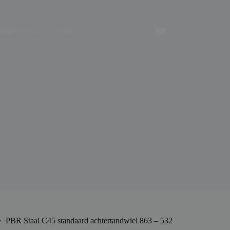
angerverhuur
Contact
Winkelwagen
PBR Staal C45 standaard achtertandwiel 863 – 532