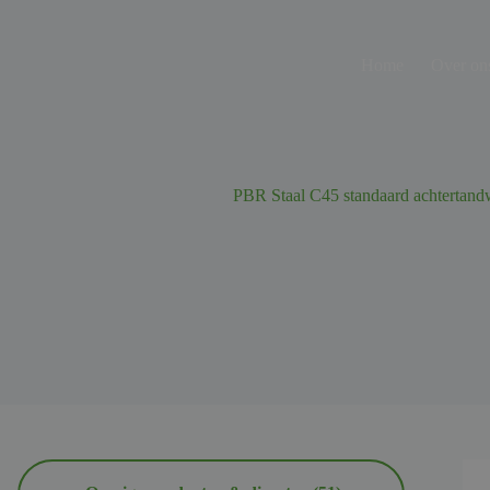
Ga
naar
de
Home
Over on
inhoud
PBR Staal C45 standaard achtertand