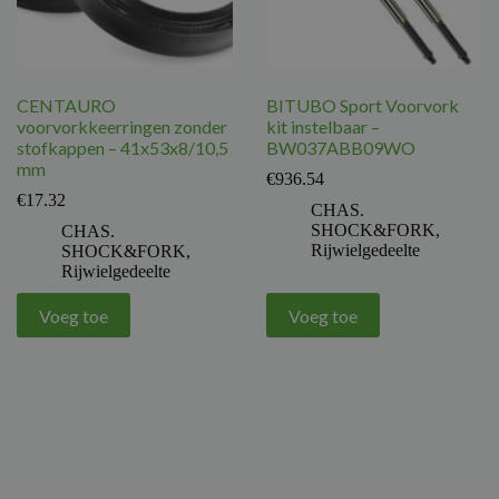
CENTAURO
BITUBO Sport Voorvork
voorvorkkeerringen zonder
kit instelbaar –
stofkappen – 41x53x8/10,5
BW037ABB09WO
mm
€
936.54
€
17.32
CHAS.
SHOCK&FORK
,
CHAS.
Rijwielgedeelte
SHOCK&FORK
,
Rijwielgedeelte
Voeg toe
Voeg toe