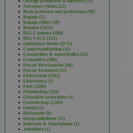
51
Overige producten & diensten
51
22
producten
Adventure Helm
22
producten
89
Back protector and protections
89
2
producten
Bagage
2
producten
30
Bagage rijder
30
3332
producten
Banden
3332
producten
488
BELL helmen
488
155
producten
BIG SALE
155
producten
1
cadeaubon Motor-ID
1
11
product
Compressiekleding
11
producten
25
Crossbrillen & motorbrillen
25
586
producten
Crossshirts
586
producten
46
Ducati Merchandise
46
11
producten
Ducati Technisch
11
2292
producten
Elektriciteit
2292
1
producten
Elektronica
1
2386
product
Fiets
2386
producten
329
Fietskleding
329
producten
1
Gebruikte onderdelen
1
2345
product
Gereedschap
2345
2
producten
Gordel
2
producten
8
Hydratatie
8
producten
15
Integraalhelmen
15
producten
1
Intercom & Smartphone
1
1
product
Jethelmen
1