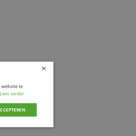
×
 website te
Lees verder
ACCEPTEREN