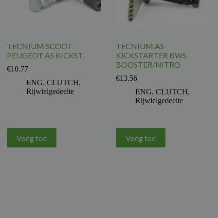
TECNIUM SCOOT
TECNIUM AS
PEUGEOT AS KICKST.
KICKSTARTER BWS
BOOSTER/NITRO
€
10.77
€
13.56
ENG. CLUTCH
,
Rijwielgedeelte
ENG. CLUTCH
,
Rijwielgedeelte
Voeg toe
Voeg toe