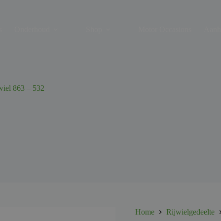
s
Onderhoud
Shop
Motor Occasions
Aanh
wiel 863 – 532
Home
Rijwielgedeelte