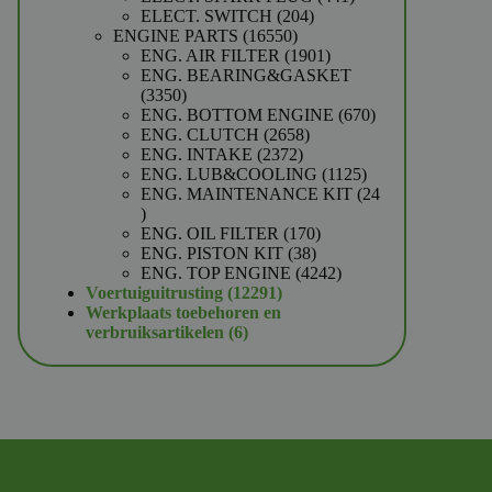
204
producten
ELECT. SWITCH
204
16550
producten
ENGINE PARTS
16550
producten
1901
ENG. AIR FILTER
1901
producten
ENG. BEARING&GASKET
3350
3350
producten
670
ENG. BOTTOM ENGINE
670
2658
producten
ENG. CLUTCH
2658
2372
producten
ENG. INTAKE
2372
producten
1125
ENG. LUB&COOLING
1125
producten
ENG. MAINTENANCE KIT
24
24
producten
170
ENG. OIL FILTER
170
38
producten
ENG. PISTON KIT
38
producten
4242
ENG. TOP ENGINE
4242
12291
producten
Voertuiguitrusting
12291
producten
Werkplaats toebehoren en
6
verbruiksartikelen
6
producten