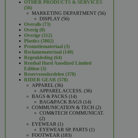
product
OTHER PRODUCTS & SERVICES
56
56
producten
56
MARKETING DEPARTMENT
56
56
producten
DISPLAY
56
73
producten
Overalls
73
8
producten
Overig
8
producten
312
Overige
312
producten
5802
Plastics
5802
producten
3
Promotiemateriaal
3
producten
140
Reclamemateriaal
140
64
producten
Regenkleding
64
producten
Renthal Hard Anodized Limited
3
Edition
3
producten
378
Reserveonderdelen
378
578
producten
RIDER GEAR
578
36
producten
APPAREL
36
producten
36
APPAREL ACCESS.
36
14
producten
BAGS & PACKS
14
producten
14
BAG&PACK BAGS
14
producten
2
COMMUNICATION & TECH
2
producten
COM&TECH COMMUNICAT.
2
2
producten
1
EYEWEAR
1
product
1
EYEWEAR SP. PARTS
1
183
product
FOOTWEAR
183