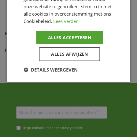
onze website te gebruiken, stemt u in met
Bihr productcode
1075561003
,
476.33.C45
alle cookies in overeenstemming met ons
Productmerk
PBR
Cookiebeleid.
Lees verder
Beoordelingen (0)
ALLES ACCEPTEREN
Gekoppelde Motoren
ALLES AFWIJZEN
DETAILS WEERGEVEN
Ik ga akkoord met het privacybeleid.