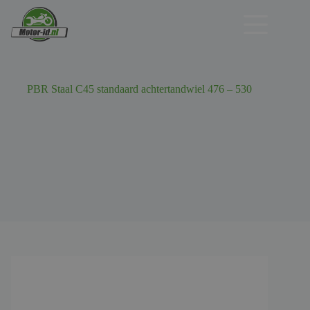
Ga
naar
de
inhoud
PBR Staal C45 standaard achtertandwiel 476 – 530