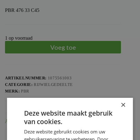
PBR 476 33 C45
1 op voorraad
Voeg toe
ARTIKELNUMMER:
1075561003
CATEGORIE:
RIJWIELGEDEELTE
MERK:
PBR
×
Deze website maakt gebruik
van cookies.
Aanvullende informatie
Deze website gebruikt cookies om uw
Gewicht
1.013 kg
gebruikerservaring te verbeteren. Door