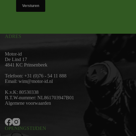
Versturen
ADRES
Motor-id
De Lind 17
4841 KC Prinsenbeek
Telefoon:
+31 (0)76 - 54 11 888
Email:
wim@motor-id.nl
K.v.K: 80530338
B.T.W-nummer: NL861703947B01
Algemene voorwaarden
OPENINGSTIJDEN