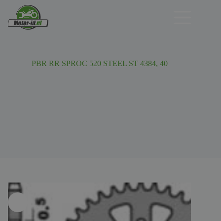
Ga
naar
de
inhoud
PBR RR SPROC 520 STEEL ST 4384, 40