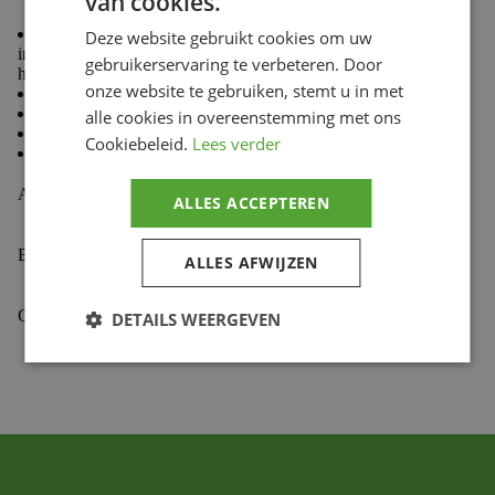
van cookies.
Thanks to its long experience acquired in competition
Deze website gebruikt cookies om uw
in collaboration with great teams, PBR offers a range of
gebruikerservaring te verbeteren. Door
high quality sprockets and crowns.
onze website te gebruiken, stemt u in met
Very high quality 18NCD5 steel alloy
Very resistant to corrosion and abrasion
alle cookies in overeenstemming met ons
Reduced friction
Cookiebeleid.
Lees verder
Very strict manufacturing process
Aanvullende informatie
ALLES ACCEPTEREN
Beoordelingen (0)
ALLES AFWIJZEN
Gekoppelde Motoren
DETAILS WEERGEVEN