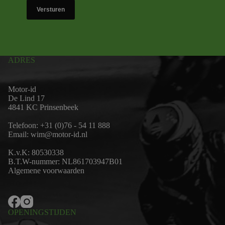
Versturen
ADRES
Motor-id
De Lind 17
4841 KC Prinsenbeek
Telefoon:
+31 (0)76 - 54 11 888
Email:
wim@motor-id.nl
K.v.K: 80530338
B.T.W-nummer: NL861703947B01
Algemene voorwaarden
OPENINGSTIJDEN