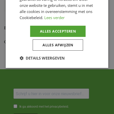
onze website te gebruiken, stemt u in met
Bihr productcode
1108905001
,
383.43.C45
alle cookies in overeenstemming met ons
Productmerk
PBR
Cookiebeleid.
Lees verder
Beoordelingen (0)
ALLES ACCEPTEREN
Gekoppelde Motoren
ALLES AFWIJZEN
DETAILS WEERGEVEN
Ik ga akkoord met het privacybeleid.