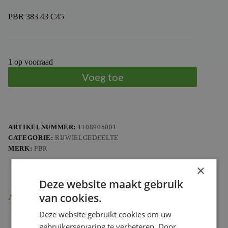
PBR 383 43 C45
1 op voorraad
Voeg toe
ARTIKELNUMMER:
1108905001
CATEGORIE:
RIJWIELGEDEELTE
MERK:
PBR
×
Deze website maakt gebruik
van cookies.
Aanvullende informatie
Deze website gebruikt cookies om uw
Gewicht
0.953 kg
gebruikerservaring te verbeteren. Door