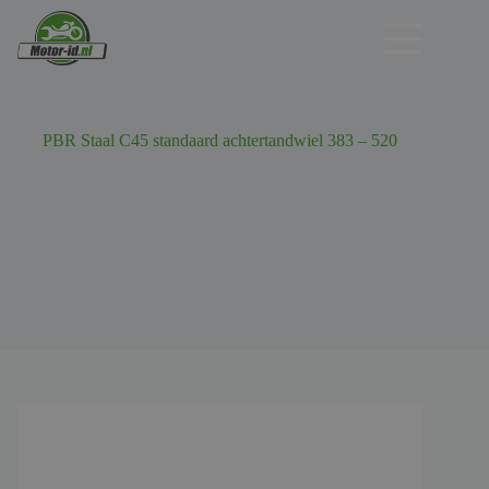
Ga
naar
de
inhoud
PBR Staal C45 standaard achtertandwiel 383 – 520