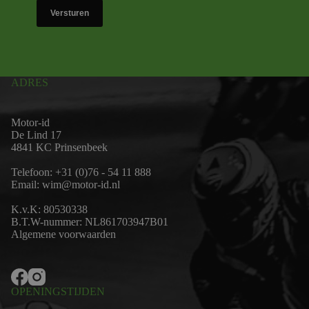
Versturen
ADRES
Motor-id
De Lind 17
4841 KC Prinsenbeek
Telefoon:
+31 (0)76 - 54 11 888
Email:
wim@motor-id.nl
K.v.K: 80530338
B.T.W-nummer: NL861703947B01
Algemene voorwaarden
OPENINGSTIJDEN