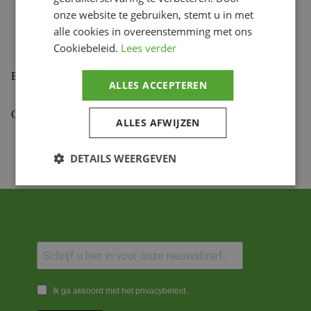
onze website te gebruiken, stemt u in met
Bihr productcode
1108973001
,
5301.38.C45T
alle cookies in overeenstemming met ons
Productmerk
PBR
Cookiebeleid.
Lees verder
Beoordelingen (0)
ALLES ACCEPTEREN
Gekoppelde Motoren
ALLES AFWIJZEN
DETAILS WEERGEVEN
Ik ga akkoord met het privacybeleid.