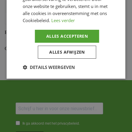
onze website te gebruiken, stemt u in met
Bihr productcode
1108954003
,
4357.47.C45T
alle cookies in overeenstemming met ons
Productmerk
PBR
Cookiebeleid.
Lees verder
Beoordelingen (0)
ALLES ACCEPTEREN
Gekoppelde Motoren
ALLES AFWIJZEN
DETAILS WEERGEVEN
Ik ga akkoord met het privacybeleid.