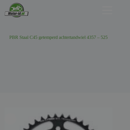
Ga
naar
de
inhoud
PBR Staal C45 getemperd achtertandwiel 4357 – 525