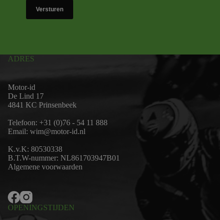
Versturen
ADRES
Motor-id
De Lind 17
4841 KC Prinsenbeek
Telefoon:
+31 (0)76 - 54 11 888
Email:
wim@motor-id.nl
K.v.K: 80530338
B.T.W-nummer: NL861703947B01
Algemene voorwaarden
OPENINGSTIJDEN