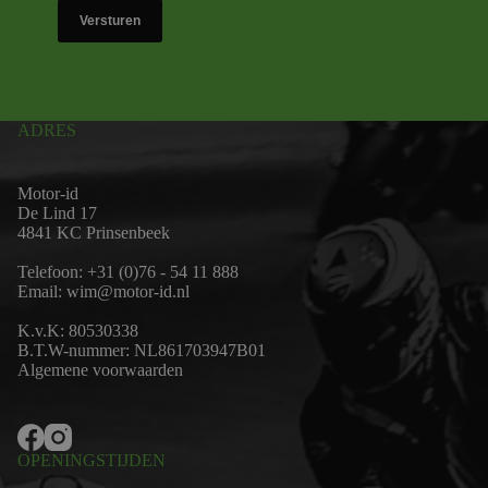
Versturen
ADRES
Motor-id
De Lind 17
4841 KC Prinsenbeek
Telefoon:
+31 (0)76 - 54 11 888
Email:
wim@motor-id.nl
K.v.K: 80530338
B.T.W-nummer: NL861703947B01
Algemene voorwaarden
OPENINGSTIJDEN