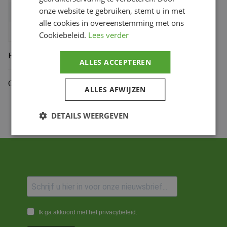
onze website te gebruiken, stemt u in met
Bihr productcode
1108953003
,
4350.44.C45T
alle cookies in overeenstemming met ons
Productmerk
PBR
Cookiebeleid.
Lees verder
Beoordelingen (0)
ALLES ACCEPTEREN
Gekoppelde Motoren
ALLES AFWIJZEN
DETAILS WEERGEVEN
Ik ga akkoord met het privacybeleid.