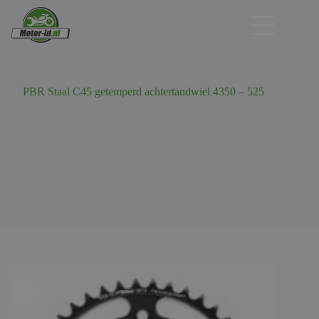
Ga
naar
de
inhoud
PBR Staal C45 getemperd achtertandwiel 4350 – 525