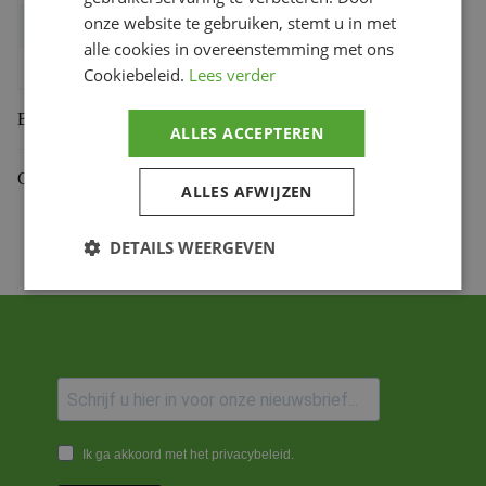
onze website te gebruiken, stemt u in met
Bihr productcode
1108951001
,
3552.47.C45T
alle cookies in overeenstemming met ons
Productmerk
PBR
Cookiebeleid.
Lees verder
Beoordelingen (0)
ALLES ACCEPTEREN
Gekoppelde Motoren
ALLES AFWIJZEN
DETAILS WEERGEVEN
Ik ga akkoord met het privacybeleid.