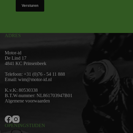
Versturen
ADRES
Motor-id
De Lind 17
4841 KC Prinsenbeek
Telefoon:
+31 (0)76 - 54 11 888
Email:
wim@motor-id.nl
K.v.K: 80530338
B.T.W-nummer: NL861703947B01
Algemene voorwaarden
OPENINGSTIJDEN