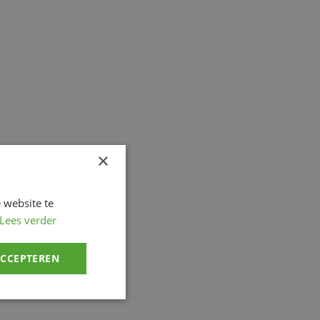
×
 website te
Lees verder
ACCEPTEREN