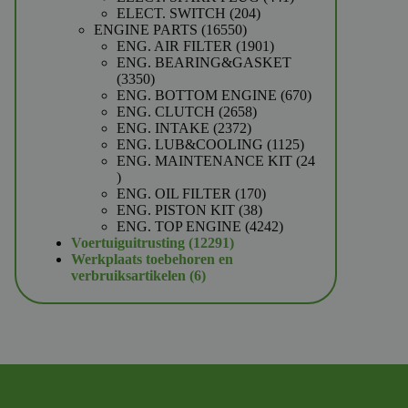
204
producten
ELECT. SWITCH
204
16550
producten
ENGINE PARTS
16550
producten
1901
ENG. AIR FILTER
1901
producten
ENG. BEARING&GASKET
3350
3350
producten
670
ENG. BOTTOM ENGINE
670
2658
producten
ENG. CLUTCH
2658
2372
producten
ENG. INTAKE
2372
producten
1125
ENG. LUB&COOLING
1125
producten
ENG. MAINTENANCE KIT
24
24
producten
170
ENG. OIL FILTER
170
38
producten
ENG. PISTON KIT
38
producten
4242
ENG. TOP ENGINE
4242
12291
producten
Voertuiguitrusting
12291
producten
Werkplaats toebehoren en
6
verbruiksartikelen
6
producten