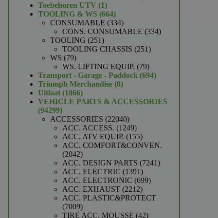
1
producten
Toebehoren UTV
1
product
664
TOOLING & WS
664
producten
334
CONSUMABLE
334
producten
334
CONS. CONSUMABLE
334
251
producten
TOOLING
251
producten
251
TOOLING CHASSIS
251
79
producten
WS
79
producten
79
WS. LIFTING EQUIP.
79
producten
694
Transport - Garage - Paddock
694
8
producten
Triumph Merchandise
8
1866
producten
Uitlaat
1866
producten
VEHICLE PARTS & ACCESSORIES
94299
94299
producten
22040
ACCESSORIES
22040
producten
1249
ACC. ACCESS.
1249
producten
155
ACC. ATV EQUIP.
155
producten
ACC. COMFORT&CONVEN.
2042
2042
producten
7241
ACC. DESIGN PARTS
7241
1391
producten
ACC. ELECTRIC
1391
producten
699
ACC. ELECTRONIC
699
2212
producten
ACC. EXHAUST
2212
producten
ACC. PLASTIC&PROTECT
7009
7009
producten
42
TIRE ACC. MOUSSE
42