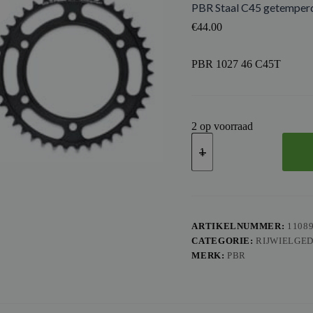
PBR Staal C45 getemperd
€
44.00
PBR 1027 46 C45T
2 op voorraad
PBR
Staal
C45
getemperd
achtertandwiel
1027
-
520
ARTIKELNUMMER:
1108
aantal
CATEGORIE:
RIJWIELGE
MERK:
PBR