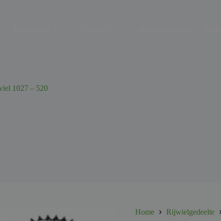
s
Onderhoud
Shop
Motor Occasions
Aanh
iel 1027 – 520
Home
Rijwielgedeelte