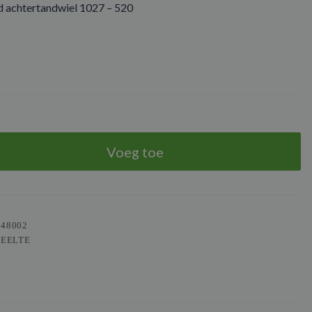
 achtertandwiel 1027 – 520
Voeg toe
948002
DEELTE