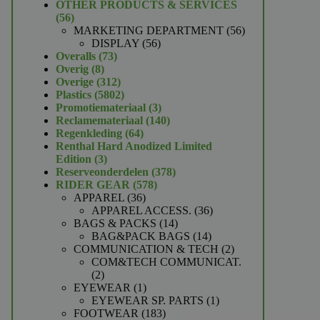
product
OTHER PRODUCTS & SERVICES
56
56
producten
56
MARKETING DEPARTMENT
56
56
producten
DISPLAY
56
73
producten
Overalls
73
8
producten
Overig
8
producten
312
Overige
312
producten
5802
Plastics
5802
producten
3
Promotiemateriaal
3
producten
140
Reclamemateriaal
140
64
producten
Regenkleding
64
producten
Renthal Hard Anodized Limited
3
Edition
3
producten
378
Reserveonderdelen
378
578
producten
RIDER GEAR
578
36
producten
APPAREL
36
producten
36
APPAREL ACCESS.
36
14
producten
BAGS & PACKS
14
producten
14
BAG&PACK BAGS
14
producten
2
COMMUNICATION & TECH
2
producten
COM&TECH COMMUNICAT.
2
2
producten
1
EYEWEAR
1
product
1
EYEWEAR SP. PARTS
1
183
product
FOOTWEAR
183