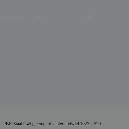
angerverhuur
Contact
Winkelwagen
PBR Staal C45 getemperd achtertandwiel 1027 – 520