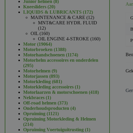
product
8
Junior helmen
8
Aan
20
producten
Kneesliders
20
producten
172
LIQUIDS & LUBRICANTS
172
producten
12
MAINTENANCE & CARE
12
G
producten
MNT&CARE HYDR. FLUID
12
12
B
producten
160
OIL
160
producten
160
OIL ENGINE 4-STROKE
160
P
19064
producten
Motor
19064
producten
1388
Motorbroeken
1388
producten
1174
Beo
Motorhandschoenen
1174
producten
Motorhelm accessoires en onderdelen
295
295
producten
9
Motorhelmen
9
Gek
producten
893
Motorjassen
893
producten
681
Motorkleding
681
producten
1
Motorkleding accessoires
1
Ger
product
418
Motorlaarzen & motorschoenen
418
1
producten
Nekbraces
1
product
373
Off-road helmen
373
producten
4
Onderhoudsproducten
4
1121
producten
Opruiming
1121
producten
Opruiming Motorkleding & Helmen
214
214
producten
1
Opruiming Voertuiguitrusting
1