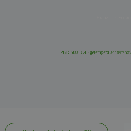
Ga
naar
de
Home
Over on
inhoud
PBR Staal C45 getemperd achtertandw