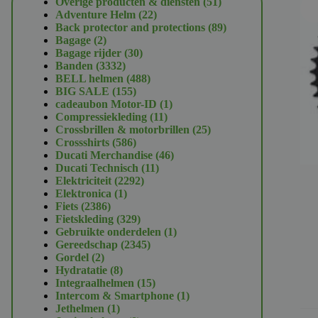
51
Overige producten & diensten
51
22
producten
Adventure Helm
22
producten
89
Back protector and protections
89
2
producten
Bagage
2
producten
30
Bagage rijder
30
3332
producten
Banden
3332
producten
488
BELL helmen
488
155
producten
BIG SALE
155
producten
1
cadeaubon Motor-ID
1
11
product
Compressiekleding
11
producten
25
Crossbrillen & motorbrillen
25
586
producten
Crossshirts
586
producten
46
Ducati Merchandise
46
11
producten
Ducati Technisch
11
2292
producten
Elektriciteit
2292
1
producten
Elektronica
1
2386
product
Fiets
2386
producten
329
Fietskleding
329
producten
1
Gebruikte onderdelen
1
2345
product
Gereedschap
2345
2
producten
Gordel
2
producten
8
Hydratatie
8
producten
15
Integraalhelmen
15
producten
1
Intercom & Smartphone
1
1
product
Jethelmen
1