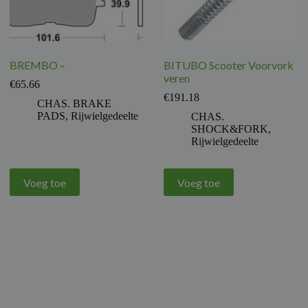
BREMBO –
BITUBO Scooter Voorvork
veren
€
65.66
€
191.18
CHAS. BRAKE
PADS
,
Rijwielgedeelte
CHAS.
SHOCK&FORK
,
Rijwielgedeelte
Voeg toe
Voeg toe