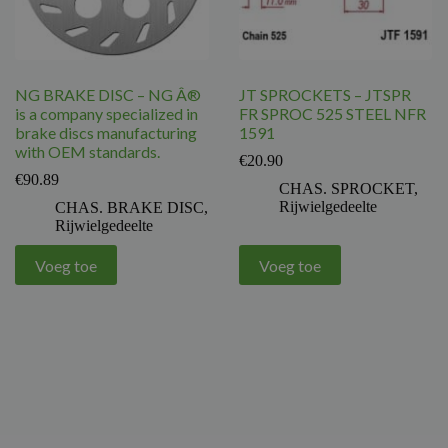
NG BRAKE DISC – NG Â®
JT SPROCKETS – JTSPR
is a company specialized in
FR SPROC 525 STEEL NFR
brake discs manufacturing
1591
with OEM standards.
€
20.90
€
90.89
CHAS. SPROCKET
,
Rijwielgedeelte
CHAS. BRAKE DISC
,
Rijwielgedeelte
Voeg toe
Voeg toe