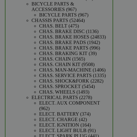
producten
BICYCLE PARTS &
967
ACCESSORIES
967
producten
967
BICYCLE PARTS
967
52464
producten
CHASSIS PARTS
52464
475
producten
CHAS. BELT
475
producten
1136
CHAS. BRAKE DISC
1136
producten
24833
CHAS. BRAKE HOSES
24833
1942
producten
CHAS. BRAKE PADS
1942
producten
996
CHAS. BRAKE PARTS
996
39
producten
CHAS. BRAKING KIT
39
1565
producten
CHAS. CHAIN
1565
producten
9508
CHAS. CHAIN KIT
9508
producten
1406
CHAS. MAN-MACHINE
1406
producten
1335
CHAS. SERVICE PARTS
1335
2282
producten
CHAS. SHOCK&FORK
2282
5454
producten
CHAS. SPROCKET
5454
1493
producten
CHAS. WHEELS
1493
producten
2278
ELECTRICAL PARTS
2278
producten
ELECT. AUX COMPONENT
962
962
producten
374
ELECT. BATTERY
374
42
producten
ELECT. CHARGE
42
producten
164
ELECT. IGNITION
164
producten
91
ELECT. LIGHT BULB
91
producten
441
ELECT. SPARK PLUG
441