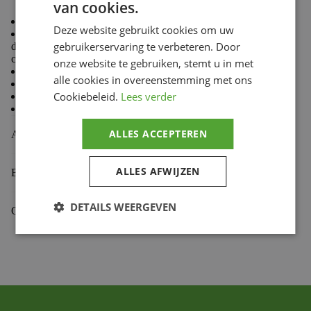
van cookies.
Race experience
Deze website gebruikt cookies om uw
Thanks to many years of competition experience, PBR
gebruikerservaring te verbeteren. Door
developped a wide range of high quality sprockets in
collaboration with top teams.
onze website te gebruiken, stemt u in met
High quality steel
alle cookies in overeenstemming met ons
High wear resistance
Cookiebeleid.
Lees verder
Reduces frictions
High precision manufacturing
ALLES ACCEPTEREN
Aanvullende informatie
ALLES AFWIJZEN
Beoordelingen (0)
DETAILS WEERGEVEN
Gekoppelde Motoren