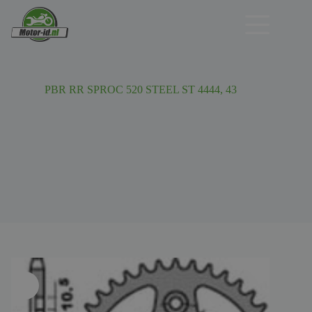
Ga
naar
de
inhoud
PBR RR SPROC 520 STEEL ST 4444, 43