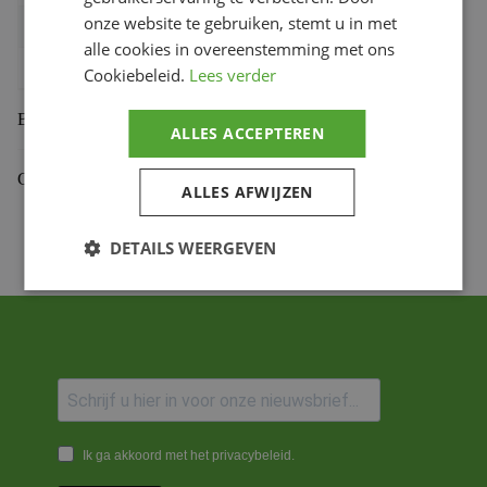
onze website te gebruiken, stemt u in met
Bihr productcode
1108995001
,
893.46.L
alle cookies in overeenstemming met ons
Productmerk
PBR
Cookiebeleid.
Lees verder
Beoordelingen (0)
ALLES ACCEPTEREN
Gekoppelde Motoren
ALLES AFWIJZEN
DETAILS WEERGEVEN
Ik ga akkoord met het privacybeleid.