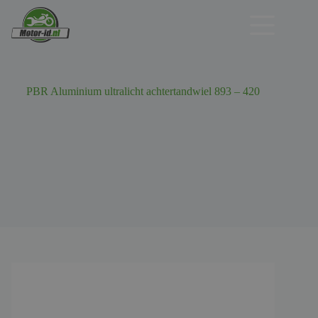
Ga
naar
de
inhoud
PBR Aluminium ultralicht achtertandwiel 893 – 420