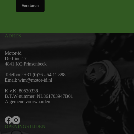
Versturen
ADRES
Motor-id
De Lind 17
4841 KC Prinsenbeek
Telefoon:
+31 (0)76 - 54 11 888
Email:
wim@motor-id.nl
K.v.K: 80530338
B.T.W-nummer: NL861703947B01
Algemene voorwaarden
OPENINGSTIJDEN