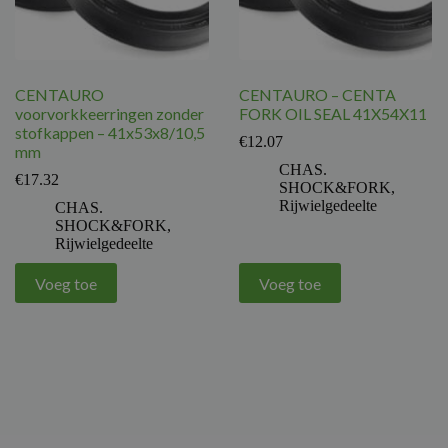
CENTAURO
CENTAURO – CENTA
voorvorkkeerringen zonder
FORK OIL SEAL 41X54X11
stofkappen – 41x53x8/10,5
€
12.07
mm
CHAS.
€
17.32
SHOCK&FORK
,
Rijwielgedeelte
CHAS.
SHOCK&FORK
,
Rijwielgedeelte
Voeg toe
Voeg toe