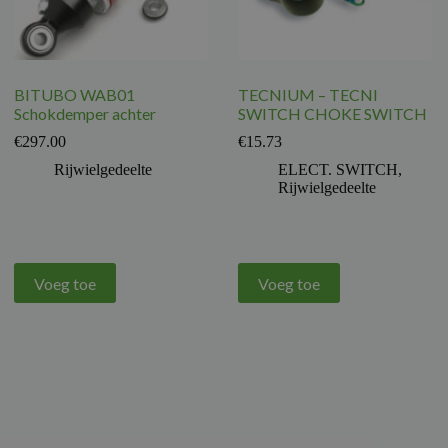
BITUBO WAB01
TECNIUM – TECNI
Schokdemper achter
SWITCH CHOKE SWITCH
€
297.00
€
15.73
Rijwielgedeelte
ELECT. SWITCH
,
Rijwielgedeelte
Voeg toe
Voeg toe