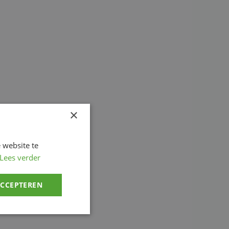
×
 website te
Lees verder
ACCEPTEREN