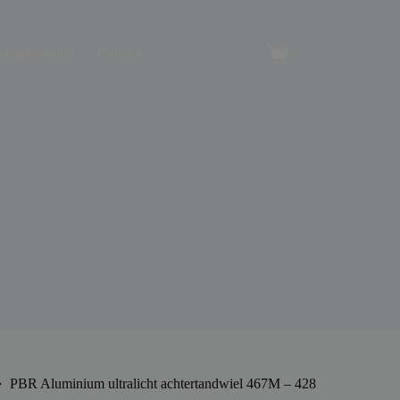
angerverhuur
Contact
Winkelwagen
PBR Aluminium ultralicht achtertandwiel 467M – 428