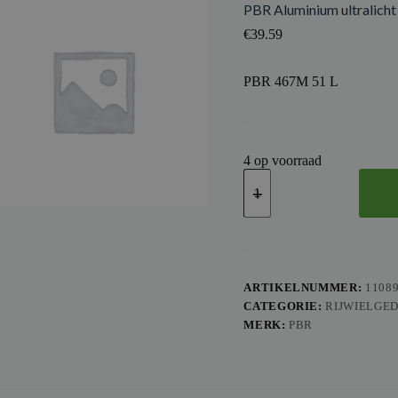
PBR Aluminium ultralich
€
39.59
PBR 467M 51 L
4 op voorraad
PBR
Aluminium
ultralicht
achtertandwiel
467M
-
428
aantal
ARTIKELNUMMER:
1108
CATEGORIE:
RIJWIELGE
MERK:
PBR