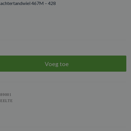
t achtertandwiel 467M – 428
Voeg toe
989001
DEELTE