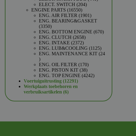
204
producten
ELECT. SWITCH
204
16550
producten
ENGINE PARTS
16550
producten
1901
ENG. AIR FILTER
1901
producten
ENG. BEARING&GASKET
3350
3350
producten
670
ENG. BOTTOM ENGINE
670
2658
producten
ENG. CLUTCH
2658
2372
producten
ENG. INTAKE
2372
producten
1125
ENG. LUB&COOLING
1125
producten
ENG. MAINTENANCE KIT
24
24
producten
170
ENG. OIL FILTER
170
38
producten
ENG. PISTON KIT
38
producten
4242
ENG. TOP ENGINE
4242
12291
producten
Voertuiguitrusting
12291
producten
Werkplaats toebehoren en
6
verbruiksartikelen
6
producten