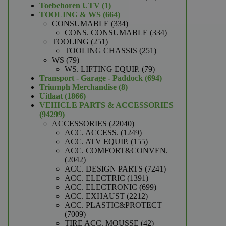
1
producten
Toebehoren UTV
1
product
664
TOOLING & WS
664
producten
334
CONSUMABLE
334
producten
334
CONS. CONSUMABLE
334
251
producten
TOOLING
251
producten
251
TOOLING CHASSIS
251
79
producten
WS
79
producten
79
WS. LIFTING EQUIP.
79
producten
694
Transport - Garage - Paddock
694
8
producten
Triumph Merchandise
8
1866
producten
Uitlaat
1866
producten
VEHICLE PARTS & ACCESSORIES
94299
94299
producten
22040
ACCESSORIES
22040
producten
1249
ACC. ACCESS.
1249
producten
155
ACC. ATV EQUIP.
155
producten
ACC. COMFORT&CONVEN.
2042
2042
producten
7241
ACC. DESIGN PARTS
7241
1391
producten
ACC. ELECTRIC
1391
producten
699
ACC. ELECTRONIC
699
2212
producten
ACC. EXHAUST
2212
producten
ACC. PLASTIC&PROTECT
7009
7009
producten
42
TIRE ACC. MOUSSE
42