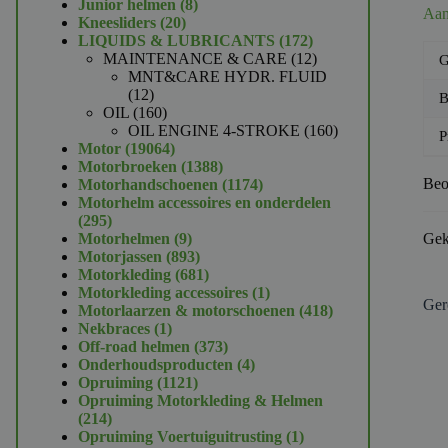
product
8
Junior helmen
8
Aan
20
producten
Kneesliders
20
producten
172
LIQUIDS & LUBRICANTS
172
producten
12
MAINTENANCE & CARE
12
G
producten
MNT&CARE HYDR. FLUID
12
12
B
producten
160
OIL
160
producten
160
OIL ENGINE 4-STROKE
160
P
19064
producten
Motor
19064
producten
1388
Motorbroeken
1388
producten
1174
Beo
Motorhandschoenen
1174
producten
Motorhelm accessoires en onderdelen
295
295
producten
9
Motorhelmen
9
Gek
producten
893
Motorjassen
893
producten
681
Motorkleding
681
producten
1
Motorkleding accessoires
1
Ger
product
418
Motorlaarzen & motorschoenen
418
1
producten
Nekbraces
1
product
373
Off-road helmen
373
producten
4
Onderhoudsproducten
4
1121
producten
Opruiming
1121
producten
Opruiming Motorkleding & Helmen
214
214
producten
1
Opruiming Voertuiguitrusting
1