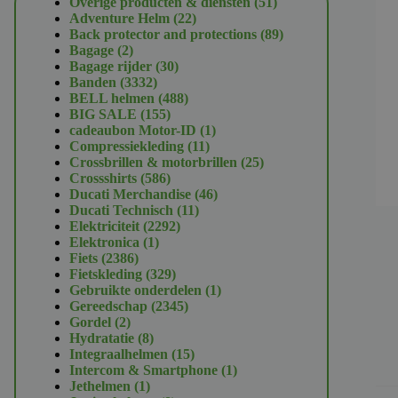
51
Overige producten & diensten
51
22
producten
Adventure Helm
22
producten
89
Back protector and protections
89
2
producten
Bagage
2
producten
30
Bagage rijder
30
3332
producten
Banden
3332
producten
488
BELL helmen
488
155
producten
BIG SALE
155
producten
1
cadeaubon Motor-ID
1
11
product
Compressiekleding
11
producten
25
Crossbrillen & motorbrillen
25
586
producten
Crossshirts
586
producten
46
Ducati Merchandise
46
11
producten
Ducati Technisch
11
2292
producten
Elektriciteit
2292
1
producten
Elektronica
1
2386
product
Fiets
2386
producten
329
Fietskleding
329
producten
1
Gebruikte onderdelen
1
2345
product
Gereedschap
2345
2
producten
Gordel
2
producten
8
Hydratatie
8
producten
15
Integraalhelmen
15
producten
1
Intercom & Smartphone
1
1
product
Jethelmen
1