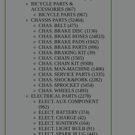
producten
BICYCLE PARTS &
967
ACCESSORIES
967
producten
967
BICYCLE PARTS
967
52464
producten
CHASSIS PARTS
52464
475
producten
CHAS. BELT
475
producten
1136
CHAS. BRAKE DISC
1136
producten
24833
CHAS. BRAKE HOSES
24833
1942
producten
CHAS. BRAKE PADS
1942
producten
996
CHAS. BRAKE PARTS
996
39
producten
CHAS. BRAKING KIT
39
1565
producten
CHAS. CHAIN
1565
producten
9508
CHAS. CHAIN KIT
9508
producten
1406
CHAS. MAN-MACHINE
1406
producten
1335
CHAS. SERVICE PARTS
1335
2282
producten
CHAS. SHOCK&FORK
2282
5454
producten
CHAS. SPROCKET
5454
1493
producten
CHAS. WHEELS
1493
producten
2278
ELECTRICAL PARTS
2278
producten
ELECT. AUX COMPONENT
962
962
producten
374
ELECT. BATTERY
374
42
producten
ELECT. CHARGE
42
producten
164
ELECT. IGNITION
164
producten
91
ELECT. LIGHT BULB
91
producten
441
ELECT. SPARK PLUG
441