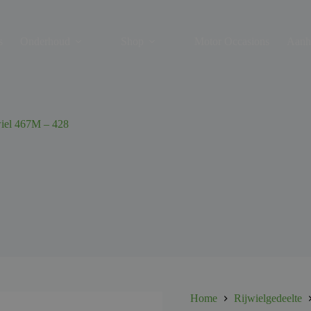
s
Onderhoud
Shop
Motor Occasions
Aanh
wiel 467M – 428
Home
Rijwielgedeelte