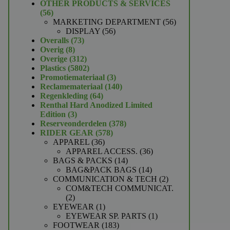
product
OTHER PRODUCTS & SERVICES
56
56
producten
56
MARKETING DEPARTMENT
56
56
producten
DISPLAY
56
73
producten
Overalls
73
8
producten
Overig
8
producten
312
Overige
312
producten
5802
Plastics
5802
producten
3
Promotiemateriaal
3
producten
140
Reclamemateriaal
140
64
producten
Regenkleding
64
producten
Renthal Hard Anodized Limited
3
Edition
3
producten
378
Reserveonderdelen
378
578
producten
RIDER GEAR
578
36
producten
APPAREL
36
producten
36
APPAREL ACCESS.
36
14
producten
BAGS & PACKS
14
producten
14
BAG&PACK BAGS
14
producten
2
COMMUNICATION & TECH
2
producten
COM&TECH COMMUNICAT.
2
2
producten
1
EYEWEAR
1
product
1
EYEWEAR SP. PARTS
1
183
product
FOOTWEAR
183