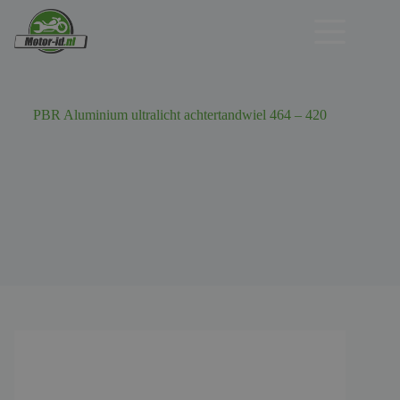
Ga
naar
de
inhoud
PBR Aluminium ultralicht achtertandwiel 464 – 420