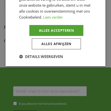
onze website te gebruiken, stemt u in met
Bihr productcode
1108987002
,
464.50.L
alle cookies in overeenstemming met ons
Productmerk
PBR
Cookiebeleid.
Lees verder
Beoordelingen (0)
ALLES ACCEPTEREN
Gekoppelde Motoren
ALLES AFWIJZEN
DETAILS WEERGEVEN
Ik ga akkoord met het privacybeleid.