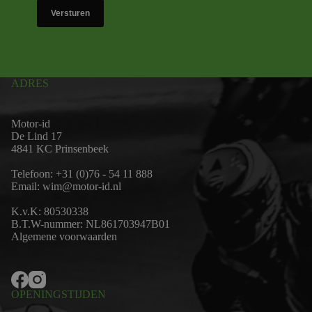
Versturen
ADRES
Motor-id
De Lind 17
4841 KC Prinsenbeek
Telefoon:
+31 (0)76 - 54 11 888
Email:
wim@motor-id.nl
K.v.K: 80530338
B.T.W-nummer: NL861703947B01
Algemene voorwaarden
OPENINGSTIJDEN