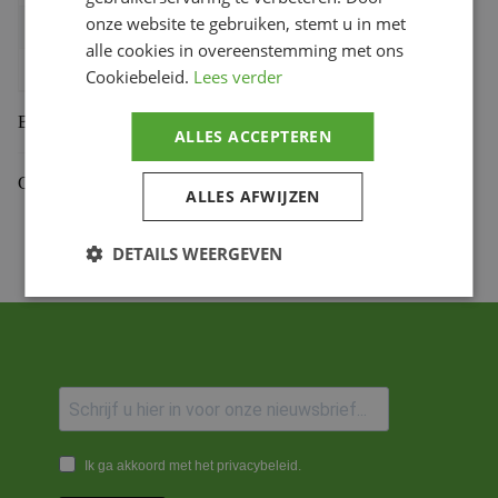
onze website te gebruiken, stemt u in met
Bihr productcode
1108847001
,
4468.48.L
alle cookies in overeenstemming met ons
Productmerk
PBR
Cookiebeleid.
Lees verder
Beoordelingen (0)
ALLES ACCEPTEREN
Gekoppelde Motoren
ALLES AFWIJZEN
DETAILS WEERGEVEN
Ik ga akkoord met het privacybeleid.