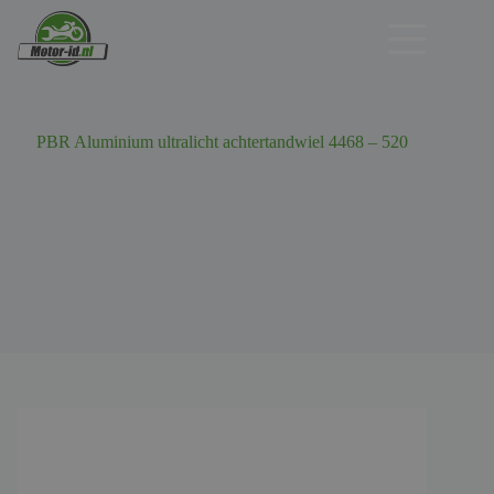
Ga
naar
de
inhoud
PBR Aluminium ultralicht achtertandwiel 4468 – 520