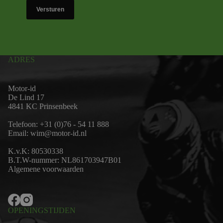
Versturen
ADRES
Motor-id
De Lind 17
4841 KC Prinsenbeek
Telefoon:
+31 (0)76 - 54 11 888
Email:
wim@motor-id.nl
K.v.K: 80530338
B.T.W-nummer: NL861703947B01
Algemene voorwaarden
OPENINGSTIJDEN