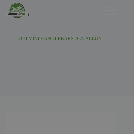
Ga
naar
de
inhoud
ODI MINI HANDLEBARS 7075 ALLOY