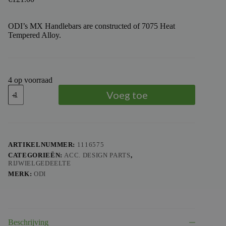
ODI’s MX Handlebars are constructed of 7075 Heat
Tempered Alloy.
4 op voorraad
ODI
Voeg toe
MINI
HANDLEBARS
7075
ALLOY
aantal
ARTIKELNUMMER:
1116575
CATEGORIEËN:
ACC. DESIGN PARTS
,
RIJWIELGEDEELTE
MERK:
ODI
Beschrijving