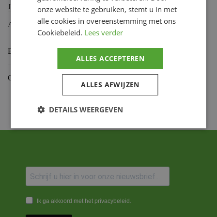
JT SPROCKETS Staal standaard voortandwiel 249 – 420
onze website te gebruiken, stemt u in met
alle cookies in overeenstemming met ons
Aanvullende informatie
Cookiebeleid.
Lees verder
Beoordelingen (0)
ALLES ACCEPTEREN
Gekoppelde Motoren
ALLES AFWIJZEN
DETAILS WEERGEVEN
Ik ga akkoord met het privacybeleid.