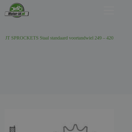
Ga
naar
de
inhoud
JT SPROCKETS Staal standaard voortandwiel 249 – 420