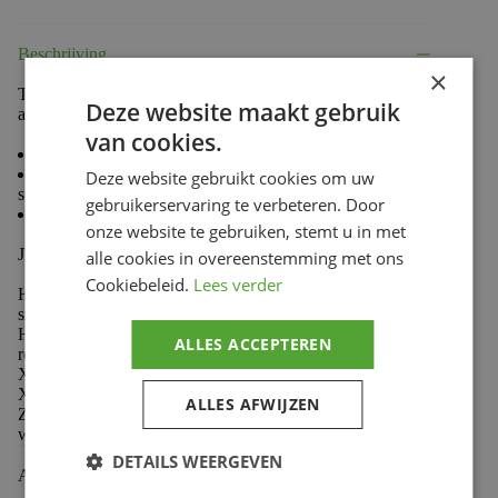
aantal
Beschrijving
×
The first manufacturer of sprockets & weel chains inovate
Deze website maakt gebruik
and offer a new range of chain.
van cookies.
Steel alloy to maximize strength
Standard reinforced chain for 50cc and Trail/Cross
Deze website gebruikt cookies om uw
smaller engine
gebruikerservaring te verbeteren. Door
Connecting link included
onze website te gebruiken, stemt u in met
JT Drive Chain Products :
alle cookies in overeenstemming met ons
Cookiebeleid.
Lees verder
HDR: Standard reinforced chain for 50cc and Trail/Cross
smaller engine
HDS: Highly reinforced for MX, exceptionnal wear
ALLES ACCEPTEREN
resistance
X1R: For MX, Enduro and trail application, low friction
X-Ring chain
ALLES AFWIJZEN
Z1R: For high powered sport bikes, ultra-reinforced chain
with low friction X-Ring
DETAILS WEERGEVEN
Aanvullende informatie