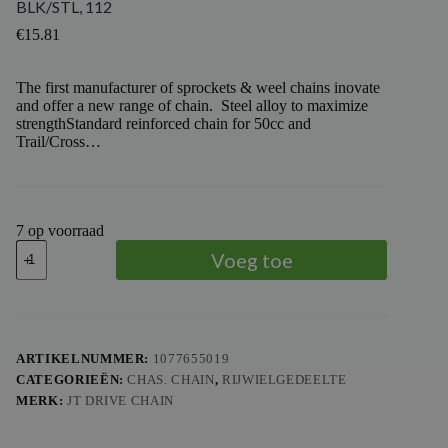
BLK/STL, 112
€
15.81
The first manufacturer of sprockets & weel chains inovate
and offer a new range of chain. Steel alloy to maximize
strengthStandard reinforced chain for 50cc and
Trail/Cross…
7 op voorraad
JT
Voeg toe
DRIVE
CHAIN
-
JTDRI
CHAIN
HDR
ARTIKELNUMMER:
1077655019
428
CATEGORIEËN:
CHAS. CHAIN
,
RIJWIELGEDEELTE
LO
FIT,
MERK:
JT DRIVE CHAIN
BLK/STL,
112