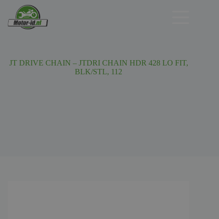
Ga
naar
de
inhoud
JT DRIVE CHAIN – JTDRI CHAIN HDR 428 LO FIT,
BLK/STL, 112