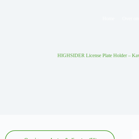
Ga
naar
de
Home
Over on
inhoud
HIGHSIDER License Plate Holder – Ka