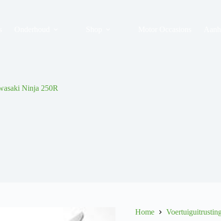
s
Onderhoud
Shop
Motor Occasions
Aanh
wasaki Ninja 250R
Home
Voertuiguitrustin