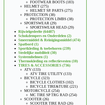
producten
183
FOOTWEAR BOOTS
183
275
producten
HELMET
275
producten
275
HELMET SP. PARTS
275
38
producten
PROTECTION
38
producten
38
PROTECTION LIMBS
38
29
producten
SPORTSWEAR
29
producten
29
SPORTSWEAR HEAD
29
64487
producten
Rijwielgedeelte
64487
producten
2
Schokdempers en Onderdelen
2
producten
474
Smeermiddel & Reinigingsmiddel
474
1
producten
Spatbord
1
product
239
Sportkleding & toebehoren
239
30
producten
Stedelijke mobiliteit
30
1
producten
Systeemhelmen
1
product
10
Thermokleding en reflectievesten
10
736
producten
TIRES & ACCESSORIES
736
133
producten
ATV
133
producten
133
ATV TIRE UTILITY
133
323
producten
BICYCLE
323
producten
102
BICYCLE CLOTHES
102
producten
221
BICYCLE TIRE&TUBE
221
254
producten
MOTORCYCLE
254
producten
254
MC TIRE SP TRG RAD
254
26
producten
SCOOTER
26
producten
26
SCOOTER TIRE RAD
26