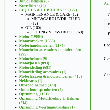
product
8
Junior helmen
8
Aan
20
producten
Kneesliders
20
producten
172
LIQUIDS & LUBRICANTS
172
producten
12
MAINTENANCE & CARE
12
G
producten
MNT&CARE HYDR. FLUID
12
12
B
producten
160
OIL
160
producten
160
OIL ENGINE 4-STROKE
160
P
19064
producten
Motor
19064
producten
1388
Motorbroeken
1388
producten
1174
Beo
Motorhandschoenen
1174
producten
Motorhelm accessoires en onderdelen
295
295
producten
9
Motorhelmen
9
Gek
producten
893
Motorjassen
893
producten
681
Motorkleding
681
producten
1
Motorkleding accessoires
1
Ger
product
418
Motorlaarzen & motorschoenen
418
1
producten
Nekbraces
1
product
373
Off-road helmen
373
producten
4
Onderhoudsproducten
4
1121
producten
Opruiming
1121
producten
Opruiming Motorkleding & Helmen
214
214
producten
1
Opruiming Voertuiguitrusting
1