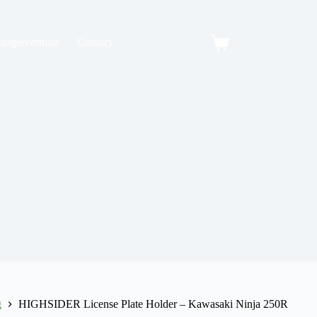
angerverhuur
Contact
Winkelwagen
g
HIGHSIDER License Plate Holder – Kawasaki Ninja 250R