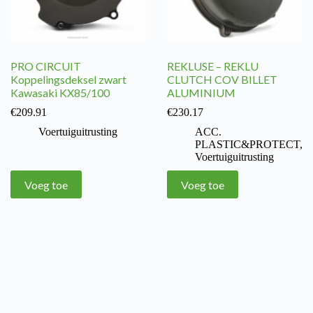
PRO CIRCUIT
REKLUSE – REKLU
Koppelingsdeksel zwart
CLUTCH COV BILLET
Kawasaki KX85/100
ALUMINIUM
€
209.91
€
230.17
Voertuiguitrusting
ACC.
PLASTIC&PROTECT
,
Voertuiguitrusting
Voeg toe
Voeg toe