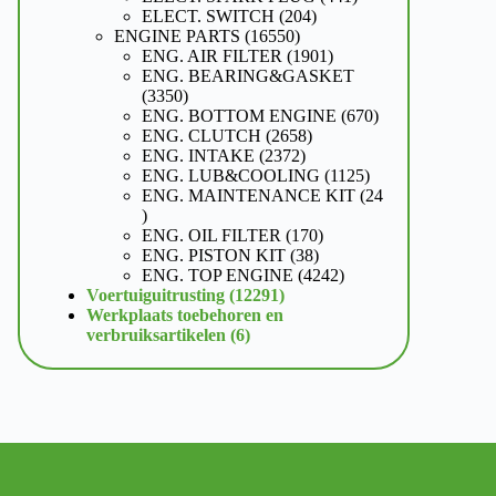
204
producten
ELECT. SWITCH
204
16550
producten
ENGINE PARTS
16550
producten
1901
ENG. AIR FILTER
1901
producten
ENG. BEARING&GASKET
3350
3350
producten
670
ENG. BOTTOM ENGINE
670
2658
producten
ENG. CLUTCH
2658
2372
producten
ENG. INTAKE
2372
producten
1125
ENG. LUB&COOLING
1125
producten
ENG. MAINTENANCE KIT
24
24
producten
170
ENG. OIL FILTER
170
38
producten
ENG. PISTON KIT
38
producten
4242
ENG. TOP ENGINE
4242
12291
producten
Voertuiguitrusting
12291
producten
Werkplaats toebehoren en
6
verbruiksartikelen
6
producten