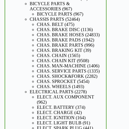
producten
BICYCLE PARTS &
967
ACCESSORIES
967
producten
967
BICYCLE PARTS
967
52464
producten
CHASSIS PARTS
52464
475
producten
CHAS. BELT
475
producten
1136
CHAS. BRAKE DISC
1136
producten
24833
CHAS. BRAKE HOSES
24833
1942
producten
CHAS. BRAKE PADS
1942
producten
996
CHAS. BRAKE PARTS
996
39
producten
CHAS. BRAKING KIT
39
1565
producten
CHAS. CHAIN
1565
producten
9508
CHAS. CHAIN KIT
9508
producten
1406
CHAS. MAN-MACHINE
1406
producten
1335
CHAS. SERVICE PARTS
1335
2282
producten
CHAS. SHOCK&FORK
2282
5454
producten
CHAS. SPROCKET
5454
1493
producten
CHAS. WHEELS
1493
producten
2278
ELECTRICAL PARTS
2278
producten
ELECT. AUX COMPONENT
962
962
producten
374
ELECT. BATTERY
374
42
producten
ELECT. CHARGE
42
producten
164
ELECT. IGNITION
164
producten
91
ELECT. LIGHT BULB
91
producten
441
ELECT. SPARK PLUG
441