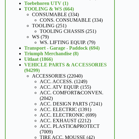
1
producten
Toebehoren UTV
1
product
664
TOOLING & WS
664
producten
334
CONSUMABLE
334
producten
334
CONS. CONSUMABLE
334
251
producten
TOOLING
251
producten
251
TOOLING CHASSIS
251
79
producten
WS
79
producten
79
WS. LIFTING EQUIP.
79
producten
694
Transport - Garage - Paddock
694
8
producten
Triumph Merchandise
8
1866
producten
Uitlaat
1866
producten
VEHICLE PARTS & ACCESSORIES
94299
94299
producten
22040
ACCESSORIES
22040
producten
1249
ACC. ACCESS.
1249
producten
155
ACC. ATV EQUIP.
155
producten
ACC. COMFORT&CONVEN.
2042
2042
producten
7241
ACC. DESIGN PARTS
7241
1391
producten
ACC. ELECTRIC
1391
producten
699
ACC. ELECTRONIC
699
2212
producten
ACC. EXHAUST
2212
producten
ACC. PLASTIC&PROTECT
7009
7009
producten
42
TIRE ACC. MOUSSE
42