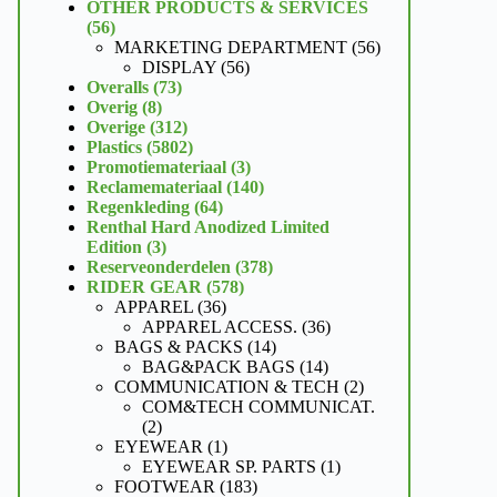
product
OTHER PRODUCTS & SERVICES
56
56
producten
56
MARKETING DEPARTMENT
56
56
producten
DISPLAY
56
73
producten
Overalls
73
8
producten
Overig
8
producten
312
Overige
312
producten
5802
Plastics
5802
producten
3
Promotiemateriaal
3
producten
140
Reclamemateriaal
140
64
producten
Regenkleding
64
producten
Renthal Hard Anodized Limited
3
Edition
3
producten
378
Reserveonderdelen
378
578
producten
RIDER GEAR
578
36
producten
APPAREL
36
producten
36
APPAREL ACCESS.
36
14
producten
BAGS & PACKS
14
producten
14
BAG&PACK BAGS
14
producten
2
COMMUNICATION & TECH
2
producten
COM&TECH COMMUNICAT.
2
2
producten
1
EYEWEAR
1
product
1
EYEWEAR SP. PARTS
1
183
product
FOOTWEAR
183