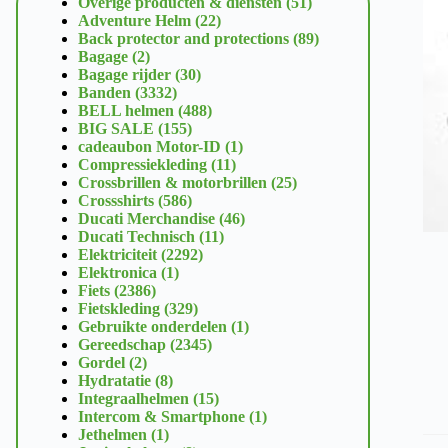
51
Overige producten & diensten
51
22
producten
Adventure Helm
22
producten
89
Back protector and protections
89
2
producten
Bagage
2
producten
30
Bagage rijder
30
3332
producten
Banden
3332
producten
488
BELL helmen
488
155
producten
BIG SALE
155
producten
1
cadeaubon Motor-ID
1
11
product
Compressiekleding
11
producten
25
Crossbrillen & motorbrillen
25
586
producten
Crossshirts
586
producten
46
Ducati Merchandise
46
11
producten
Ducati Technisch
11
2292
producten
Elektriciteit
2292
1
producten
Elektronica
1
2386
product
Fiets
2386
producten
329
Fietskleding
329
producten
1
Gebruikte onderdelen
1
2345
product
Gereedschap
2345
2
producten
Gordel
2
producten
8
Hydratatie
8
producten
15
Integraalhelmen
15
producten
1
Intercom & Smartphone
1
1
product
Jethelmen
1