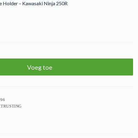
e Holder – Kawasaki Ninja 250R
Voeg toe
196
ITRUSTING