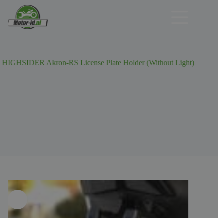
Ga
naar
de
inhoud
HIGHSIDER Akron-RS License Plate Holder (Without Light)