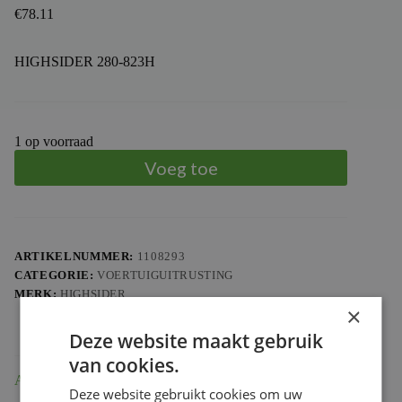
€
78.11
HIGHSIDER 280-823H
1 op voorraad
Voeg toe
ARTIKELNUMMER:
1108293
CATEGORIE:
VOERTUIGUITRUSTING
MERK:
HIGHSIDER
×
Deze website maakt gebruik
van cookies.
Aanvullende informatie
Deze website gebruikt cookies om uw