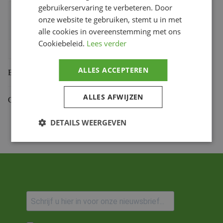
gebruikerservaring te verbeteren. Door
Gewicht
1.265 kg
onze website te gebruiken, stemt u in met
Bihr productcode
1108293
,
4054783615391
alle cookies in overeenstemming met ons
Cookiebeleid.
Lees verder
Productmerk
HIGHSIDER
ALLES ACCEPTEREN
Beoordelingen (0)
ALLES AFWIJZEN
Gekoppelde Motoren
DETAILS WEERGEVEN