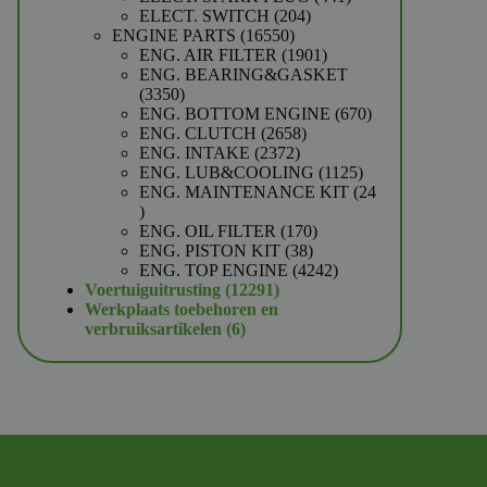
204
producten
ELECT. SWITCH
204
16550
producten
ENGINE PARTS
16550
producten
1901
ENG. AIR FILTER
1901
producten
ENG. BEARING&GASKET
3350
3350
producten
670
ENG. BOTTOM ENGINE
670
2658
producten
ENG. CLUTCH
2658
2372
producten
ENG. INTAKE
2372
producten
1125
ENG. LUB&COOLING
1125
producten
ENG. MAINTENANCE KIT
24
24
producten
170
ENG. OIL FILTER
170
38
producten
ENG. PISTON KIT
38
producten
4242
ENG. TOP ENGINE
4242
12291
producten
Voertuiguitrusting
12291
producten
Werkplaats toebehoren en
6
verbruiksartikelen
6
producten