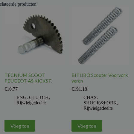
elateerde producten
TECNIUM SCOOT
BITUBO Scooter Voorvork
PEUGEOT AS KICKST.
veren
€
10.77
€
191.18
ENG. CLUTCH
,
CHAS.
Rijwielgedeelte
SHOCK&FORK
,
Rijwielgedeelte
Voeg toe
Voeg toe