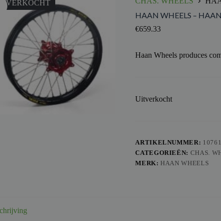
CHAS. WHEELS
HAA
ITVERKOCHT
HAAN WHEELS – HAANW 
€
659.33
Haan Wheels produces comp
Uitverkocht
ARTIKELNUMMER:
1076
CATEGORIEËN:
CHAS. W
MERK:
HAAN WHEELS
chrijving