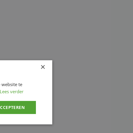
×
 website te
Lees verder
ACCEPTEREN