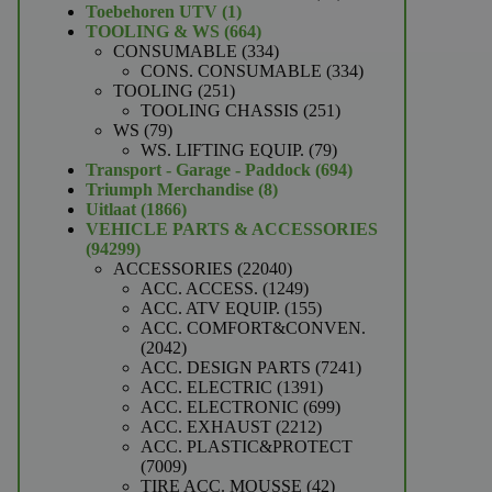
1
producten
Toebehoren UTV
1
product
664
TOOLING & WS
664
producten
334
CONSUMABLE
334
producten
334
CONS. CONSUMABLE
334
251
producten
TOOLING
251
producten
251
TOOLING CHASSIS
251
79
producten
WS
79
producten
79
WS. LIFTING EQUIP.
79
producten
694
Transport - Garage - Paddock
694
8
producten
Triumph Merchandise
8
1866
producten
Uitlaat
1866
producten
VEHICLE PARTS & ACCESSORIES
94299
94299
producten
22040
ACCESSORIES
22040
producten
1249
ACC. ACCESS.
1249
producten
155
ACC. ATV EQUIP.
155
producten
ACC. COMFORT&CONVEN.
2042
2042
producten
7241
ACC. DESIGN PARTS
7241
1391
producten
ACC. ELECTRIC
1391
producten
699
ACC. ELECTRONIC
699
2212
producten
ACC. EXHAUST
2212
producten
ACC. PLASTIC&PROTECT
7009
7009
producten
42
TIRE ACC. MOUSSE
42