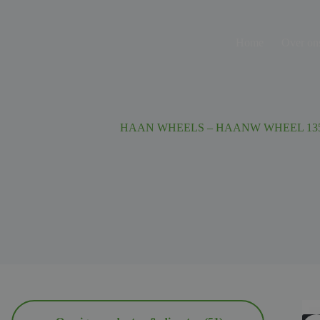
Ga
naar
de
Home
Over on
inhoud
HAAN WHEELS – HAANW WHEEL 135606 