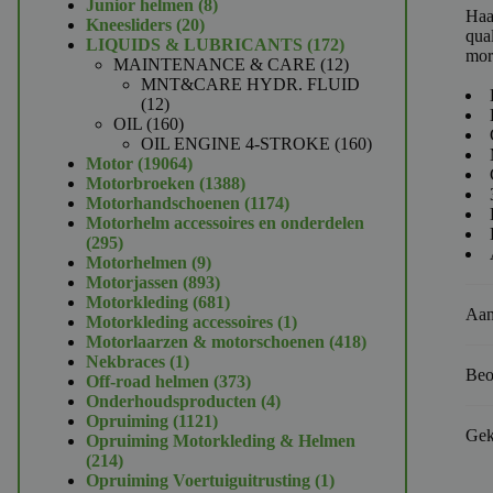
product
8
Junior helmen
8
Haa
20
producten
Kneesliders
20
qual
producten
172
LIQUIDS & LUBRICANTS
172
mor
producten
12
MAINTENANCE & CARE
12
producten
MNT&CARE HYDR. FLUID
12
12
producten
160
OIL
160
producten
160
OIL ENGINE 4-STROKE
160
19064
producten
Motor
19064
producten
1388
Motorbroeken
1388
producten
1174
Motorhandschoenen
1174
producten
Motorhelm accessoires en onderdelen
295
295
producten
9
Motorhelmen
9
producten
893
Motorjassen
893
producten
681
Motorkleding
681
Aan
producten
1
Motorkleding accessoires
1
product
418
Motorlaarzen & motorschoenen
418
1
producten
Nekbraces
1
Beo
product
373
Off-road helmen
373
producten
4
Onderhoudsproducten
4
1121
producten
Opruiming
1121
Gek
producten
Opruiming Motorkleding & Helmen
214
214
producten
1
Opruiming Voertuiguitrusting
1