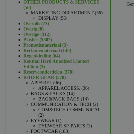
product
OTHER PRODUCTS & SERVICES
Ger
56
56
producten
56
MARKETING DEPARTMENT
56
56
producten
DISPLAY
56
73
producten
Overalls
73
8
producten
Overig
8
producten
312
Overige
312
producten
5802
Plastics
5802
producten
3
Promotiemateriaal
3
producten
140
Reclamemateriaal
140
64
producten
Regenkleding
64
producten
Renthal Hard Anodized Limited
3
Edition
3
producten
378
Reserveonderdelen
378
578
producten
RIDER GEAR
578
36
producten
APPAREL
36
producten
36
APPAREL ACCESS.
36
14
producten
BAGS & PACKS
14
producten
14
BAG&PACK BAGS
14
producten
2
COMMUNICATION & TECH
2
producten
COM&TECH COMMUNICAT.
2
2
producten
1
EYEWEAR
1
product
1
EYEWEAR SP. PARTS
1
183
product
FOOTWEAR
183