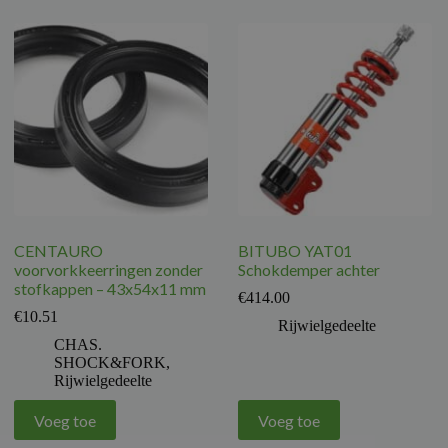
CENTAURO
BITUBO YAT01
voorvorkkeerringen zonder
Schokdemper achter
stofkappen – 43x54x11 mm
€
414.00
€
10.51
Rijwielgedeelte
CHAS.
SHOCK&FORK
,
Rijwielgedeelte
Voeg toe
Voeg toe