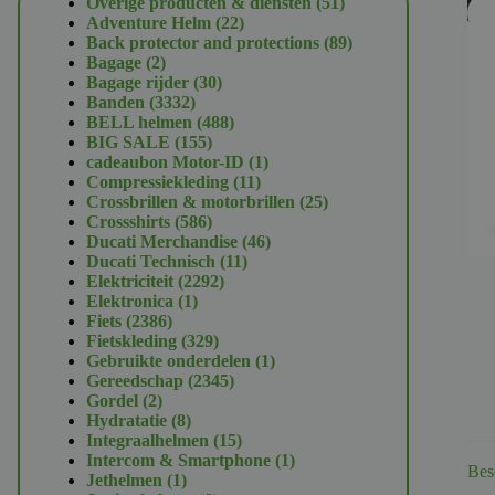
51
Overige producten & diensten
51
U
22
producten
Adventure Helm
22
producten
89
Back protector and protections
89
2
producten
Bagage
2
producten
30
Bagage rijder
30
3332
producten
Banden
3332
producten
488
BELL helmen
488
155
producten
BIG SALE
155
producten
1
cadeaubon Motor-ID
1
11
product
Compressiekleding
11
producten
25
Crossbrillen & motorbrillen
25
586
producten
Crossshirts
586
producten
46
Ducati Merchandise
46
11
producten
Ducati Technisch
11
2292
producten
Elektriciteit
2292
1
producten
Elektronica
1
2386
product
Fiets
2386
producten
329
Fietskleding
329
producten
1
Gebruikte onderdelen
1
2345
product
Gereedschap
2345
2
producten
Gordel
2
producten
8
Hydratatie
8
producten
15
Integraalhelmen
15
producten
1
Intercom & Smartphone
1
Bes
1
product
Jethelmen
1