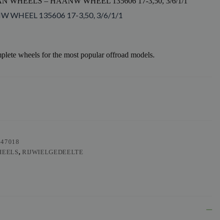
N WHEELS – HAANW WHEEL 135606 17-3,50, 3/6/1/1
WHEEL 135606 17-3,50, 3/6/1/1
lete wheels for the most popular offroad models.
147018
HEELS
,
RIJWIELGEDEELTE