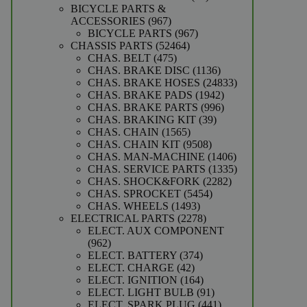
producten
BICYCLE PARTS &
967
ACCESSORIES
967
producten
967
BICYCLE PARTS
967
52464
producten
CHASSIS PARTS
52464
475
producten
CHAS. BELT
475
producten
1136
CHAS. BRAKE DISC
1136
producten
24833
CHAS. BRAKE HOSES
24833
1942
producten
CHAS. BRAKE PADS
1942
producten
996
CHAS. BRAKE PARTS
996
39
producten
CHAS. BRAKING KIT
39
1565
producten
CHAS. CHAIN
1565
producten
9508
CHAS. CHAIN KIT
9508
producten
1406
CHAS. MAN-MACHINE
1406
producten
1335
CHAS. SERVICE PARTS
1335
2282
producten
CHAS. SHOCK&FORK
2282
5454
producten
CHAS. SPROCKET
5454
1493
producten
CHAS. WHEELS
1493
producten
2278
ELECTRICAL PARTS
2278
producten
ELECT. AUX COMPONENT
962
962
producten
374
ELECT. BATTERY
374
42
producten
ELECT. CHARGE
42
producten
164
ELECT. IGNITION
164
producten
91
ELECT. LIGHT BULB
91
producten
441
ELECT. SPARK PLUG
441