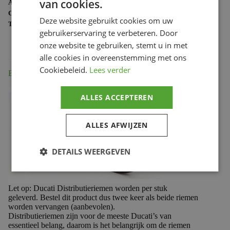
van cookies.
ARTIKELNUMMER:
73740125A
CATEGORIE:
DUCATI TECHNISCH
Deze website gebruikt cookies om uw
TAG:
73740125A
gebruikerservaring te verbeteren. Door
onze website te gebruiken, stemt u in met
alle cookies in overeenstemming met ons
Cookiebeleid.
Lees verder
Beschrijving
ALLES ACCEPTEREN
ALLES AFWIJZEN
DETAILS WEERGEVEN
Let op: Ducati Distributieriemen worden per stuk
geleverd. Bestel dit product dus twee keer als beide riemen
worden vervangen (aanbevolen).
Distributieriemen zijn voor de meeste Ducati’s van
essentieel belang, daarom is het belangrijk om de riemen