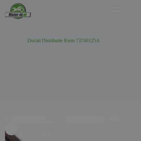
Ga
naar
de
inhoud
Ducati Distributie Riem 73740125A