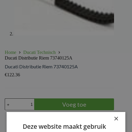
Home
Ducati Technisch
Ducati Distributie Riem 73740125A
Ducati Distributie Riem 73740125A
€
122.36
Ducati
Voeg toe
Distributie
Riem
73740125A
×
aantal
Deze website maakt gebruik