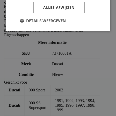
op tijd te vervangen. Tijdens de beurt bevelen wij aan om
beide riemen tegelijk te vervangen. De Ducati
ALLES AFWIJZEN
distributieriem is een origineel Ducati onderdeel en de
beste keuze ter vervanging van de oude versleten riem.
DETAILS WEERGEVEN
De getoonde afbeelding is een voorbeeld afbeelding en
kan afwijken van het origineel. Dit is een officieel Ducati
product. Engelse benaming: Ducati Timing Belt.
Eigenschappen
Meer informatie
SKU
73710081A
Merk
Ducati
Conditie
Nieuw
Geschikt voor
Ducati
900 Sport
2002
1991, 1992, 1993, 1994,
900 SS
Ducati
1995, 1996, 1997, 1998,
Supersport
1999