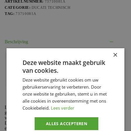
ARTIKELNUMMER:
73710081A
CATEGORIE:
DUCATI TECHNISCH
TAG:
73710081A
Beschrijving
×
Deze website maakt gebruik
van cookies.
Deze website gebruikt cookies om uw
gebruikerservaring te verbeteren. Door
onze website te gebruiken, stemt u in met
alle cookies in overeenstemming met ons
Let op: Ducati Distributieriemen worden per stuk
Cookiebeleid.
Lees verder
geleverd. Bestel dit product dus twee keer als beide riemen
worden vervangen (aanbevolen).
Distributieriemen zijn voor de meeste Ducati’s van
ALLES ACCEPTEREN
essentieel belang, daarom is het belangrijk om de riemen