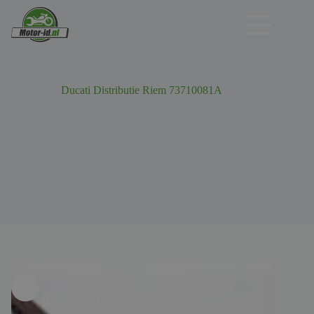
Ga
naar
de
inhoud
Ducati Distributie Riem 73710081A